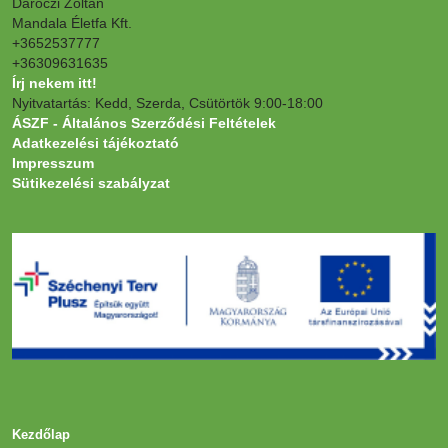
Daróczi Zoltán
Mandala Életfa Kft.
+3652537777
+36309631635
Írj nekem itt!
Nyitvatartás: Kedd, Szerda, Csütörtök 9:00-18:00
ÁSZF - Általános Szerződési Feltételek
Adatkezelési tájékoztató
Impresszum
Sütikezelési szabályzat
Kezdőlap