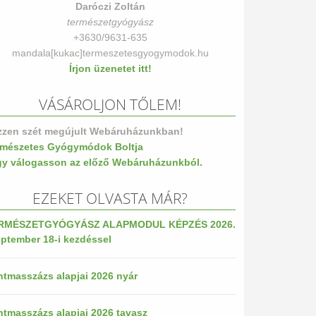
Daróczi Zoltán
természetgyógyász
+3630/9631-635
mandala[kukac]termeszetesgyogymodok.hu
Írjon üzenetet itt!
VÁSÁROLJON TŐLEM!
zzen szét megújult Webáruházunkban!
rmészetes Gyógymódok Boltja
gy válogasson az előző Webáruházunkból.
EZEKET OLVASTA MÁR?
RMÉSZETGYÓGYÁSZ ALAPMODUL KÉPZÉS 2026.
ptember 18-i kezdéssel
tmasszázs alapjai 2026 nyár
tmasszázs alapjai 2026 tavasz