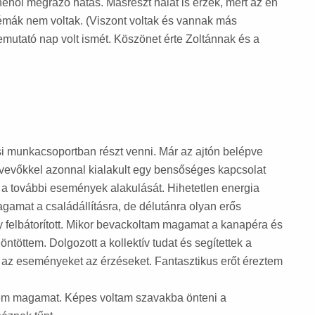
 néhol megrázó hatás. Másrészt hálát is érzek, mert az én
lémák nem voltak. (Viszont voltak és vannak más
remutató nap volt ismét. Köszönet érte Zoltánnak és a
si munkacsoportban részt venni. Már az ajtón belépve
tvevőkkel azonnal kialakult egy bensőséges kapcsolat
 a további események alakulását. Hihetetlen energia
amat a családállításra, de délutánra olyan erős
gy felbátorított. Mikor bevackoltam magamat a kanapéra és
ntöttem. Dolgozott a kollektív tudat és segítettek a
 az eseményeket az érzéseket. Fantasztikus erőt éreztem
em magamat. Képes voltam szavakba önteni a