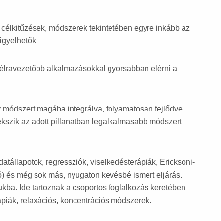
célkitűzések, módszerek tekintetében egyre inkább az
igyelhetők.
 célravezetőbb alkalmazásokkal gyorsabban elérni a
y módszert magába integrálva, folyamatosan fejlődve
yekszik az adott pillanatban legalkalmasabb módszert
atállapotok, regressziók, viselkedésterápiák, Ericksoni-
ió) és még sok más, nyugaton kevésbé ismert eljárás.
ukba. Ide tartoznak a csoportos foglalkozás keretében
rápiák, relaxációs, koncentrációs módszerek.