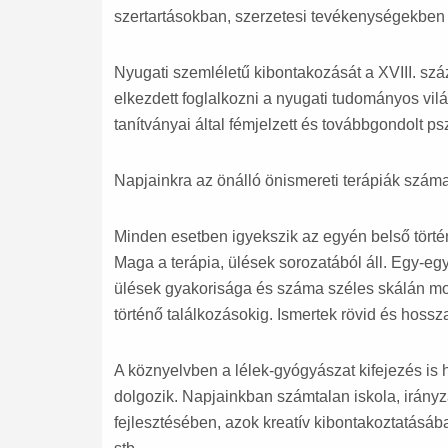
szertartásokban, szerzetesi tevékenységekben 
Nyugati szemléletű kibontakozását a XVIII. szá
elkezdett foglalkozni a nyugati tudományos vil
tanítványai által fémjelzett és továbbgondolt ps
Napjainkra az önálló önismereti terápiák szá
Minden esetben igyekszik az egyén belső történé
Maga a terápia, ülések sorozatából áll. Egy-egy
ülések gyakorisága és száma széles skálán moz
történő találkozásokig. Ismertek rövid és hossza
A köznyelvben a lélek-gyógyászat kifejezés is 
dolgozik. Napjainkban számtalan iskola, irány
fejlesztésében, azok kreatív kibontakoztatás