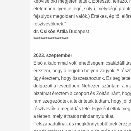
képviselők) megjelenítettek. Ébresztő, felrázó,
életemben ilyen jellegű, súlyú, mélységű prob
fajsúlyos megoldani valók.) Értékes, építő, elő
résztvevőknek.”
dr. Csikós Attila
Budapest
********************
2023. szeptember
Első alkalommal volt lehetőségem családállítá
éreztem, hogy a legjobb helyen vagyok. A rész
úgy éreztem, hogy összetartozunk. Ez segítette
dolgozott a levegőben. Nehezen szántam rá mag
bizalmat éreztem a csoport és Zoltán iránt, ho
rám szegeződtek a tekintetek tudtam, hogy jól dö
résztvevők a megoldás felé. Egyként éltük meg
a térben, mely áthatott mindannyiunkat.
Felszabadultnak és megkönnyebbültnek érezt