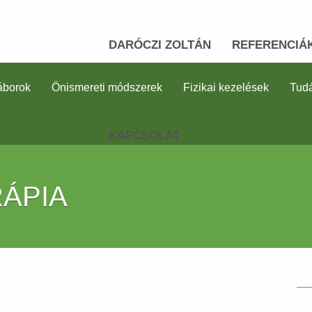
DARÓCZI ZOLTÁN
REFERENCIÁ
áborok
Önismereti módszerek
Fizikai kezelések
Tudá
KAPCSOLAT
RÁPIA