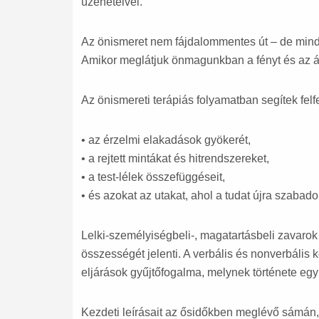
üzeneteivel.
Az önismeret nem fájdalommentes út – de mind
Amikor meglátjuk önmagunkban a fényt és az á
Az önismereti terápiás folyamatban segítek felf
• az érzelmi elakadások gyökerét,
• a rejtett mintákat és hitrendszereket,
• a test-lélek összefüggéseit,
• és azokat az utakat, ahol a tudat újra szabad
Lelki-személyiségbeli-, magatartásbeli zavarok
összességét jelenti. A verbális és nonverbális
eljárások gyűjtőfogalma, melynek története eg
Kezdeti leírásait az ősidőkben meglévő sámán,