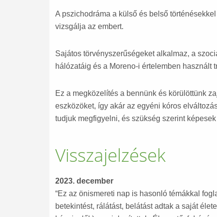
A pszichodráma a külső és belső történésekke
vizsgálja az embert.
Sajátos törvényszerűségeket alkalmaz, a szociá
hálózatáig és a Moreno-i értelemben használt 
Ez a megközelítés a bennünk és körülöttünk z
eszközöket, így akár az egyéni kóros elváltozá
tudjuk megfigyelni, és szükség szerint képesek
Visszajelzések
2023. december
“Ez az önismereti nap is hasonló témákkal fogl
betekintést, rálátást, belátást adtak a saját é