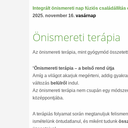
Integrált önismereti nap fúziós családállít
2025. november 16.
vasárnap
Önismereti terápia
Az önismereti terápia, mint gyógymód összetett
“
Önismereti terápia – a belső rend útja
Amíg a világot akarjuk megérteni, addig gyak
változás
belülről
indul.
Az önismereti terápia nem csupán egy módsze
középpontjába.
A terápiás folyamat során megtanuljuk felismer
ismételünk öntudatlanul, és miként tudunk
össz