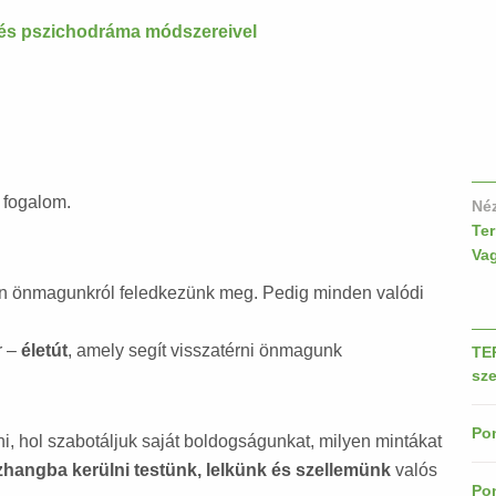
ás és pszichodráma módszereivel
 fogalom.
Né
Te
Va
ran önmagunkról feledkezünk meg. Pedig minden valódi
r –
életút
, amely segít visszatérni önmagunk
TE
sze
Pon
ni, hol szabotáljuk saját boldogságunkat, milyen mintákat
hangba kerülni testünk, lelkünk és szellemünk
valós
Pon