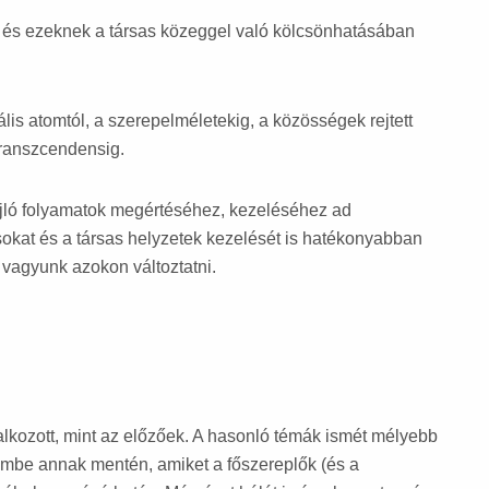
l és ezeknek a társas közeggel való kölcsönhatásában
lis atomtól, a szerepelméletekig, a közösségek rejtett
transzcendensig.
ajló folyamatok megértéséhez, kezeléséhez ad
sokat és a társas helyzetek kezelését is hatékonyabban
 vagyunk azokon változtatni.
alkozott, mint az előzőek. A hasonló témák ismét mélyebb
letembe annak mentén, amiket a főszereplők (és a