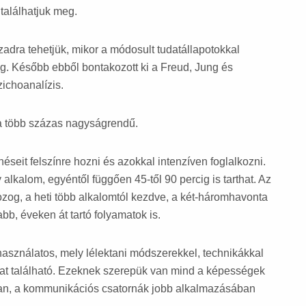
találhatjuk meg.
zadra tehetjük, mikor a módosult tudatállapotokkal
ág. Később ebből bontakozott ki a Freud, Jung és
zichoanalízis.
ma több százas nagyságrendű.
seit felszínre hozni és azokkal intenzíven foglalkozni.
 alkalom, egyéntől függően 45-től 90 percig is tarthat. Az
og, a heti több alkalomtól kezdve, a két-háromhavonta
bb, éveken át tartó folyamatok is.
használatos, mely lélektani módszerekkel, technikákkal
zat található. Ezeknek szerepük van mind a képességek
ában, a kommunikációs csatornák jobb alkalmazásában