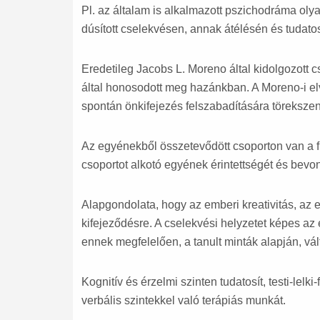
Pl. az általam is alkalmazott pszichodráma oly
dúsított cselekvésen, annak átélésén és tudatos
Eredetileg Jacobs L. Moreno által kidolgozott c
által honosodott meg hazánkban. A Moreno-i el
spontán önkifejezés felszabadítására töreksze
Az egyénekből összetevődött csoporton van a f
csoportot alkotó egyének érintettségét és bevo
Alapgondolata, hogy az emberi kreativitás, az 
kifejeződésre. A cselekvési helyzetet képes az 
ennek megfelelően, a tanult minták alapján, vált
Kognitív és érzelmi szinten tudatosít, testi-lelki-
verbális szintekkel való terápiás munkát.