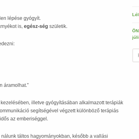
Lél
en lépése gyógyít.
rnyékot is,
egész-ség
születik.
ÖN
júl
edezni:
on áramolhat.”
 kezelésében, illetve gyógyításában alkalmazott terápiák
 kommunikáció segítségével végzett különböző terápiás
yidős az emberiséggel.
 nálunk táltos hagyományokban, később a vallási