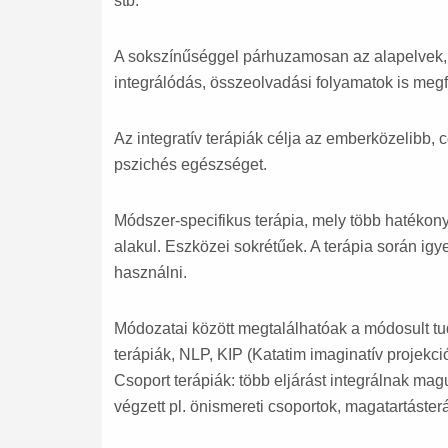
stb.
A sokszínűséggel párhuzamosan az alapelvek, 
integrálódás, összeolvadási folyamatok is megf
Az integratív terápiák célja az emberközelibb,
pszichés egészséget.
Módszer-specifikus terápia, mely több hatékon
alakul. Eszközei sokrétűek. A terápia során ig
használni.
Módozatai között megtalálhatóak a módosult tud
terápiák, NLP, KIP (Katatim imaginatív projekc
Csoport terápiák: több eljárást integrálnak mag
végzett pl. önismereti csoportok, magatartáste