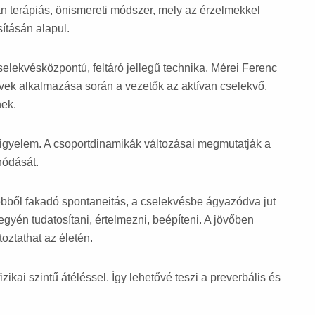
an terápiás, önismereti módszer, mely az érzelmekkel
ításán alapul.
selekvésközpontú, feltáró jellegű technika. Mérei Ferenc
vek alkalmazása során a vezetők az aktívan cselekvő,
nek.
igyelem. A csoportdinamikák változásai megmutatják a
nódását.
ebből fakadó spontaneitás, a cselekvésbe ágyazódva jut
egyén tudatosítani, értelmezni, beépíteni. A jövőben
oztathat az életén.
fizikai szintű átéléssel. Így lehetővé teszi a preverbális és