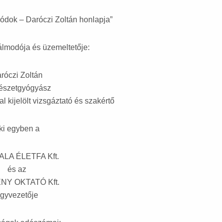
dok – Daróczi Zoltán honlapja”
lmodója és üzemeltetője:
róczi Zoltán
észetgyógyász
al kijelölt vizsgáztató és szakértő
ki egyben a
LA ÉLETFA Kft.
és az
NY OKTATÓ Kft.
gyvezetője