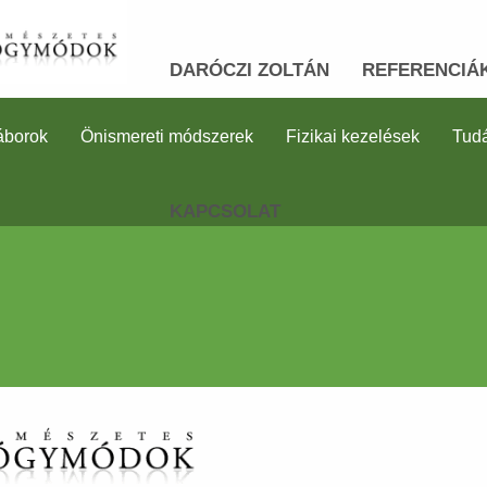
DARÓCZI ZOLTÁN
REFERENCIÁ
áborok
Önismereti módszerek
Fizikai kezelések
Tudá
KAPCSOLAT