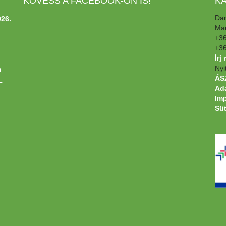
KÖVESS A FACEBOOK-ON IS!
K
Dar
26.
Man
+3
+3
Írj
Nyi
n
ÁSZ
–
Ada
Im
Süt