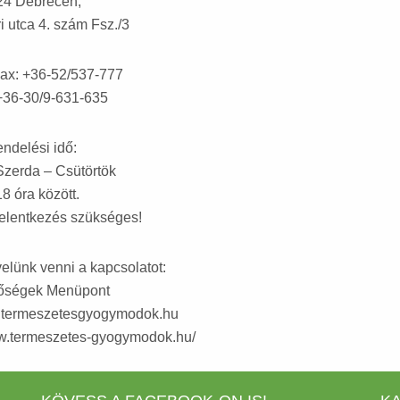
24 Debrecen,
i utca 4. szám Fsz./3
Fax: +36-52/537-777
+36-30/9-631-635
ndelési idő:
zerda – Csütörtök
8 óra között.
jelentkezés szükséges!
velünk venni a kapcsolatot:
tőségek Menüpont
@termeszetesgyogymodok.hu
ww.termeszetes-gyogymodok.hu/