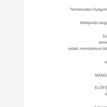
“Természetes Gyógymó
Webportál megá
Da
term
oktató, minisztérium ált
a
MANDA
ÉLŐFÉ
ü