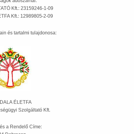
ságok adószámai:
TÓ Kft.: 23159246-1-09
FA Kft.: 12989805-2-09
in és tartalmi tulajdonosa:
DALA ÉLETFA
gügyi Szolgáltató Kft.
és a Rendelő Címe: