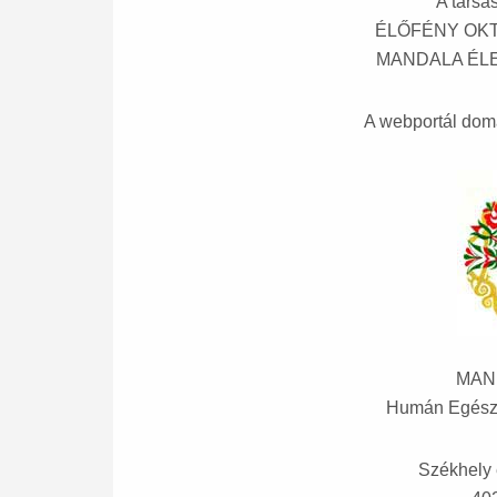
A társa
ÉLŐFÉNY OKTA
MANDALA ÉLET
A webportál doma
MAN
Humán Egészsé
Székhely 