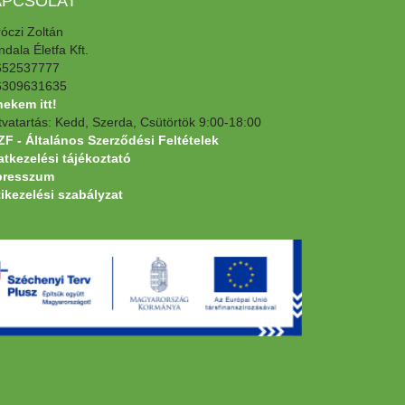
APCSOLAT
óczi Zoltán
dala Életfa Kft.
652537777
6309631635
 nekem itt!
tvatartás: Kedd, Szerda, Csütörtök 9:00-18:00
F - Általános Szerződési Feltételek
tkezelési tájékoztató
presszum
ikezelési szabályzat