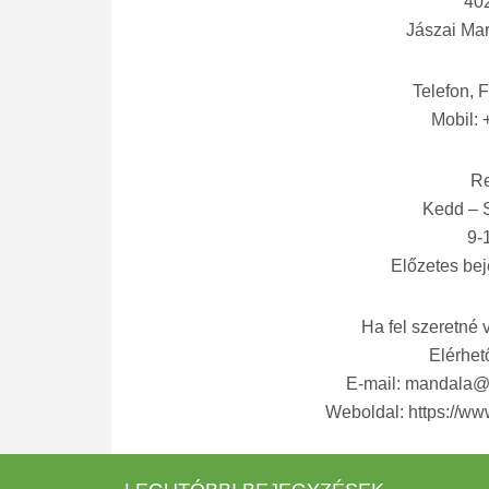
40
Jászai Mar
Telefon, 
Mobil: 
Re
Kedd – S
9-1
Előzetes be
Ha fel szeretné 
Elérhe
E-mail: mandala
Weboldal: https://w