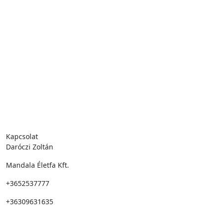
Kapcsolat
Daróczi Zoltán
Mandala Életfa Kft.
+3652537777
+36309631635
Írj nekem itt!