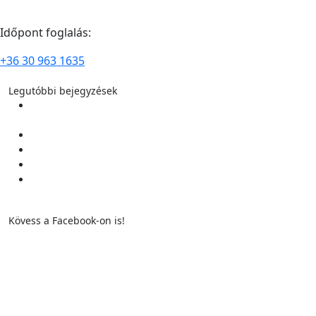
Időpont foglalás:
+36 30 963 1635
Legutóbbi bejegyzések
TERMÉSZETGYÓGYÁSZ ALAPMODUL KÉPZÉS 2026.
szeptember 18-i kezdéssel
Pontmasszázs alapjai 2026 nyár
Pontmasszázs alapjai 2026 tavasz
Lélekhívó Erdélyi Körutazás 2026 augusztusában
ÖNISMERETI ÉLETMÓDTÁBOR 2026. július 8-tól – július 12-
ig
Kövess a Facebook-on is!