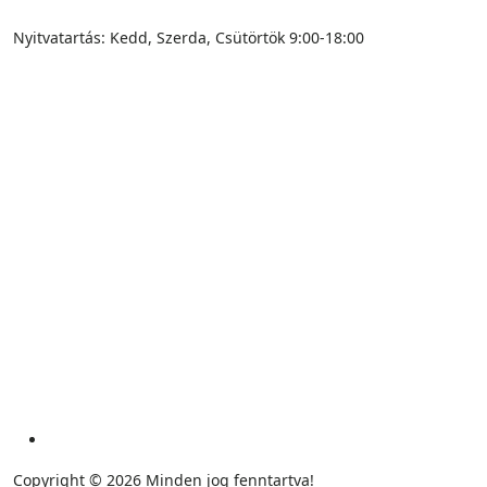
Nyitvatartás: Kedd, Szerda, Csütörtök 9:00-18:00
ÁSZF - Általános Szerződési Feltételek
Adatkezelési tájékoztató
Impresszum
Sütikezelési szabályzat
Kezdőlap
Copyright © 2026 Minden jog fenntartva!