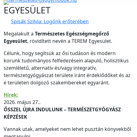
EGYESÜLET
Spisák Szilvia: Logónk erőterében
Megalakult a
Természetes Egészségmegőrző
Egyesület
, rövidített nevén a TEREM Egyesület.
Célunk, hogy segítsük az ősi tudáson és modern
korunk tudományos felfedezésein alapuló, holisztikus
szemléletű, alternatív és/vagy integratív,
természetgyógyászat területe iránt érdeklődőket és az
e területen dolgozó szakembereket egyaránt.
Hírek:
2026. május 27..
ŐSSZEL ÚJRA INDULUNK – TERMÉSZETGYÓGYÁSZ
KÉPZÉSEK
Vannak utak, amelyeket nem lehet pusztán könyvekből
megtanulni.