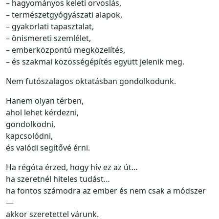
– hagyományos keleti orvoslás,
– természetgyógyászati alapok,
– gyakorlati tapasztalat,
– önismereti szemlélet,
– emberközpontú megközelítés,
– és szakmai közösségépítés együtt jelenik meg.
Nem futószalagos oktatásban gondolkodunk.
Hanem olyan térben,
ahol lehet kérdezni,
gondolkodni,
kapcsolódni,
és valódi segítővé érni.
Ha régóta érzed, hogy hív ez az út…
ha szeretnél hiteles tudást…
ha fontos számodra az ember és nem csak a módszer
—
akkor szeretettel várunk.