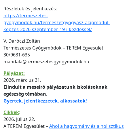
Részletek és jelentkezés:
https://termeszetes-
gyogymodok.hu/termeszetgyogyasz-alapmodul-
kepzes-2026-szeptember-19-i-kezdessel/
V. Daróczi Zoltán
Természetes Gyógymódok – TEREM Egyesület
30/9631-635
mandala@termeszetesgyogymodok.hu
Pályázat:
2026. március 31.
Elindult a meseíró pályázatunk iskolásoknak
egészség témában.
Gyertek, jelentkezzetek, alkossatok!
Cikkek
:
2026. július 22.
A TEREM Egyesület –
Ahol a hagyomány és a holisztikus