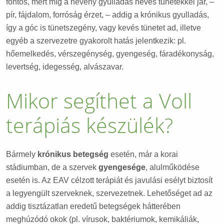
fontos, mert míg a heveny gyulladás heves tünetekkel jár, –
pír, fájdalom, forróság érzet, – addig a krónikus gyulladás,
így a góc is tünetszegény, vagy kevés tünetet ad, illetve
egyéb a szervezetre gyakorolt hatás jelentkezik: pl.
hőemelkedés, vérszegénység, gyengeség, fáradékonyság,
levertség, idegesség, alvászavar.
Mikor segíthet a Voll
terápiás készülék?
Bármely
krónikus betegség
esetén, már a korai
stádiumban, de a szervek
gyengesége
, alulműködése
esetén is. Az EAV célzott terápiát és javulási esélyt biztosít
a legyengült szerveknek, szervezetnek. Lehetőséget ad az
addig tisztázatlan eredetű betegségek hátterében
meghúzódó okok (pl. vírusok, baktériumok, kemikáliák,