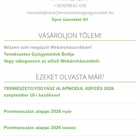
+3630/9631-635
mandala[kukac]termeszetesgyogymodok.hu
Írjon üzenetet itt!
VÁSÁROLJON TŐLEM!
Nézzen szét megújult Webáruházunkban!
Természetes Gyógymódok Boltja
Vagy válogasson az előző Webáruházunkból.
EZEKET OLVASTA MÁR?
TERMÉSZETGYÓGYÁSZ ALAPMODUL KÉPZÉS 2026.
szeptember 18-i kezdéssel
Pontmasszázs alapjai 2026 nyár
Pontmasszázs alapjai 2026 tavasz