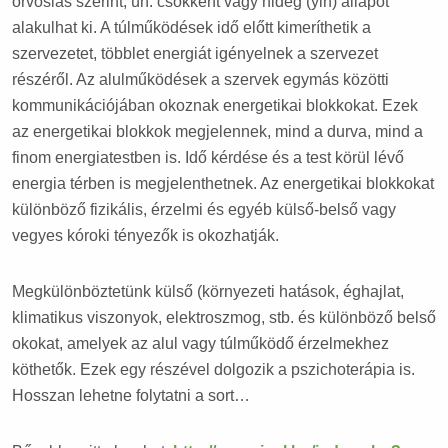
orvoslás szerint, ún. csökkent vagy hideg (yin) állapot
alakulhat ki. A túlműködések idő előtt kimeríthetik a
szervezetet, többlet energiát igényelnek a szervezet
részéről. Az alulműködések a szervek egymás közötti
kommunikációjában okoznak energetikai blokkokat. Ezek
az energetikai blokkok megjelennek, mind a durva, mind a
finom energiatestben is. Idő kérdése és a test körül lévő
energia térben is megjelenthetnek. Az energetikai blokkokat
különböző fizikális, érzelmi és egyéb külső-belső vagy
vegyes kóroki tényezők is okozhatják.
Megkülönböztetünk külső (környezeti hatások, éghajlat,
klimatikus viszonyok, elektroszmog, stb. és különböző belső
okokat, amelyek az alul vagy túlműködő érzelmekhez
köthetők. Ezek egy részével dolgozik a pszichoterápia is.
Hosszan lehetne folytatni a sort…