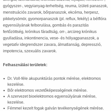
gyógyszer-, vegyianyag-terheltség, reuma, ízületi panaszok,
menstruációs zavarok, bőrpanaszok, ekcéma, herpesz,
pikkelysömör, gyomorpanaszok (pl. reflux, fekély) a bélflóra
egyensúlyának felborulása, gombás és parazitás
fertőzöttség, krónikus fáradtság, orr-, arcüreg krónikus
gyulladása, inkontinencia, vese- és hólyagpanaszok, a
vegetatív idegrendszer zavara, álmatlanság, depresszió,
impotencia, szexuális zavarok.
Felhasználási területek:
Dr. Voll-féle akupunktúrás pontok mérése, elektromos
kezelése.
Bőr elektromos vezetőképességének mérése.
A szervezet bioelektromos egyensúlyának mérése,
kezelése.
Fémmel kezelt fogak galván tevékenységének mérése.