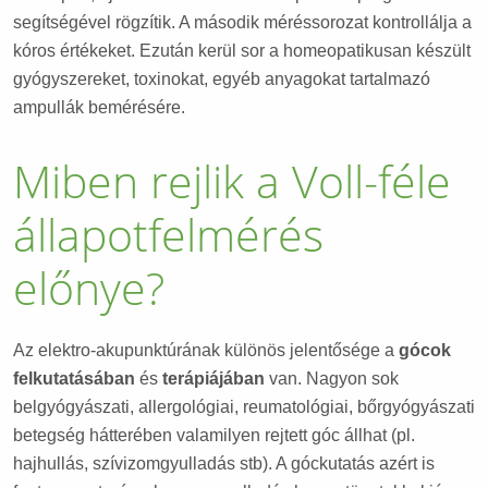
segítségével rögzítik. A második méréssorozat kontrollálja a
kóros értékeket. Ezután kerül sor a homeopatikusan készült
gyógyszereket, toxinokat, egyéb anyagokat tartalmazó
ampullák bemérésére.
Miben rejlik a Voll-féle
állapotfelmérés
előnye?
Az elektro-akupunktúrának különös jelentősége a
gócok
felkutatásában
és
terápiájában
van. Nagyon sok
belgyógyászati, allergológiai, reumatológiai, bőrgyógyászati
betegség hátterében valamilyen rejtett góc állhat (pl.
hajhullás, szívizomgyulladás stb). A góckutatás azért is