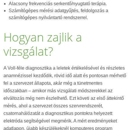
Alacsony frekvenciás serkentő/nyugtató terápia.
Számítógépes mérési adatgyűjtés, feldolgozás a
számítógépes nyilvántartó rendszerrel.
Hogyan zajlik a
vizsgálat?
A Voll-féle diagnosztika a leletek értékelésével és részletes
anamnézissel kezdődik, rövid idő alatt és pontosan mérhető
fel a szervezet állapota, akár még a tünetmentes
időszakban – amikor más vizsgálati módszerekkel az
elváltozás még nem észlelhető. Ezt követi az első áttekintő
mérés, ahol a szervezet összes szervrendszerét,
csatornahálózatát a diagnosztikus pontokra helyezett
elektróda segítségével megmérik. A mért eredményeket
adatlapon, újabb készülékeknél komputeres program