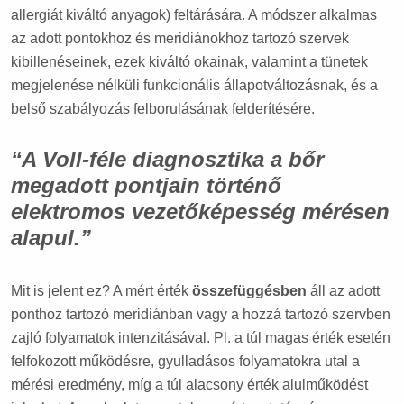
allergiát kiváltó anyagok) feltárására. A módszer alkalmas
az adott pontokhoz és meridiánokhoz tartozó szervek
kibillenéseinek, ezek kiváltó okainak, valamint a tünetek
megjelenése nélküli funkcionális állapotváltozásnak, és a
belső szabályozás felborulásának felderítésére.
“A Voll-féle diagnosztika a bőr
megadott pontjain történő
elektromos vezetőképesség mérésen
alapul.”
Mit is jelent ez? A mért érték
összefüggésben
áll az adott
ponthoz tartozó meridiánban vagy a hozzá tartozó szervben
zajló folyamatok intenzitásával. Pl. a túl magas érték esetén
felfokozott működésre, gyulladásos folyamatokra utal a
mérési eredmény, míg a túl alacsony érték alulműködést