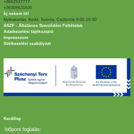
+3652537777
+36309631635
Írj nekem itt!
Nyitvatartás: Kedd, Szerda, Csütörtök 9:00-18:00
ÁSZF - Általános Szerződési Feltételek
Adatkezelési tájékoztató
Impresszum
Sütikezelési szabályzat
Kezdőlap
Copyright © 2026 Minden jog fenntartva!
Időpont foglalás:
Websiker Ügynökség - Richard27.hu Kft.