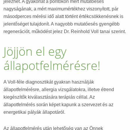
jelezhet. A gyakorlat a pontokon mért mutatóesés
nagyságának, a mért maximumértékhez viszonyított, pár
másodperces mérési idő alatt történt értékcsökkenésnek is
jelentőséget tulajdonít. A nagyobb mutatóesés gyengébb
regenerációt, működést jelez Dr. Reinhold Voll tanai szerint.
Jöjjön el egy
állapotfelmérésre!
A Voll-féle diagnosztikát gyakran használják
állapotfelmérésre, allergia vizsgálatokra, illetve étrend
kiegészítők kiválasztására terápiás céllal. Az
állapotfelmérés során képet kapunk a szervezet és az
energetikai pályák állapotáról.
Az állapotfelmérés után lehetőség van az Önnek