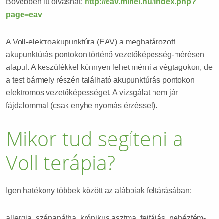
Bővebben itt olvashat:
http://eav.minel.hu/index.php?
page=eav
A Voll-elektroakupunktúra (EAV) a meghatározott
akupunktúrás pontokon történő vezetőképesség-mérésen
alapul. A készülékkel könnyen lehet mérni a végtagokon, de
a test bármely részén található akupunktúrás pontokon
elektromos vezetőképességet. A vizsgálat nem jár
fájdalommal (csak enyhe nyomás érzéssel).
Mikor tud segíteni a
Voll terápia?
Igen hatékony többek között az alábbiak feltárásában:
allergia, szénanátha, krónikus asztma, fejfájás, nehézfém-,