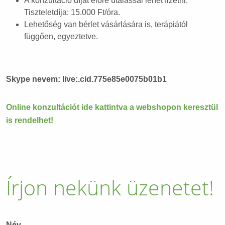
A konzultáció díját előre utalással lehet fizetni.
Tiszteletdíja: 15.000 Ft/óra.
Lehetőség van bérlet vásárlására is, terápiától
függően, egyeztetve.
Skype nevem: live:.cid.775e85e0075b01b1
Online konzultációt ide kattintva a webshopon keresztül
is rendelhet!
Írjon nekünk üzenetet!
Név