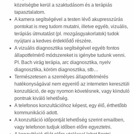
közelségbe kerül a szaktudásom és a terápiás
tapasztalatom.
A kamera segítségével a testen lévő akupresszúrás
pontokat is meg tudom mutatni, illetve egyéb, vizuális,
terápiás útmutatást (pl. mozgásgyakorlatok) tudok
nyújtani a kedves érdeklődő részére.
A vizuális diagnosztika segítségével egyéb fontos
állapotfelmérő módszereket is igénybe tudunk venni.
Pl. Bach virág terápia, arc diagnosztika, nyelv
diagnosztika, köröm diagnosztika, stb…
Természetesen a személyes állapotfelmérés
hatékonyságával nem egyenlő az interneten keresztüli
konzultáció, de egy nyomon követésnek, vagy kiinduló
pontnak kiváló lehetőség.
A telefonos konzultációhoz képest, egy élő, érthetőbb
kommunikáció adott.
A konzultáció időpontját lehetőség szerint emailben,
vagy telefonon tudjuk időben előre egyeztetni.