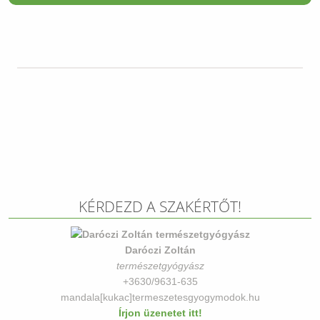
KÉRDEZD A SZAKÉRTŐT!
Daróczi Zoltán
természetgyógyász
+3630/9631-635
mandala[kukac]termeszetesgyogymodok.hu
Írjon üzenetet itt!