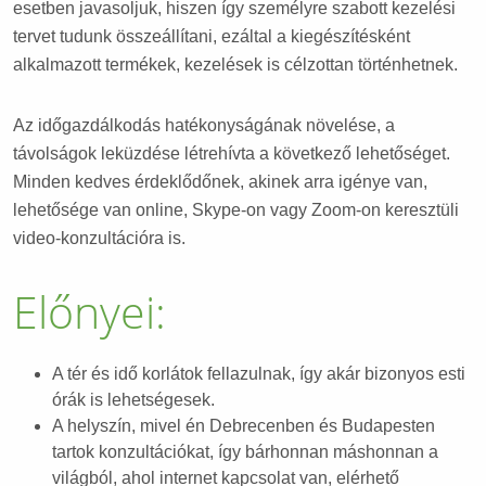
esetben javasoljuk, hiszen így személyre szabott kezelési
tervet tudunk összeállítani, ezáltal a kiegészítésként
alkalmazott termékek, kezelések is célzottan történhetnek.
Az időgazdálkodás hatékonyságának növelése, a
távolságok leküzdése létrehívta a következő lehetőséget.
Minden kedves érdeklődőnek, akinek arra igénye van,
lehetősége van online, Skype-on vagy Zoom-on keresztüli
video-konzultációra is.
Előnyei:
A tér és idő korlátok fellazulnak, így akár bizonyos esti
órák is lehetségesek.
A helyszín, mivel én Debrecenben és Budapesten
tartok konzultációkat, így bárhonnan máshonnan a
világból, ahol internet kapcsolat van, elérhető