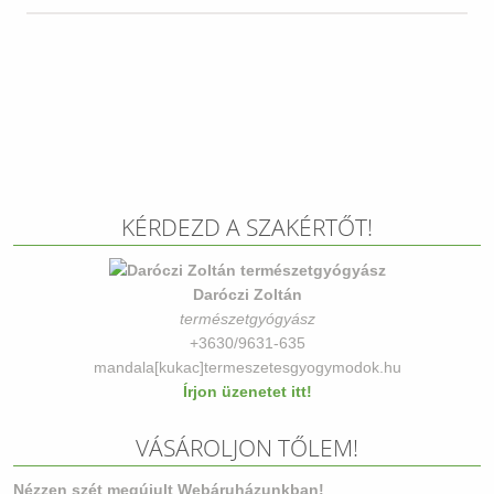
KÉRDEZD A SZAKÉRTŐT!
Daróczi Zoltán
természetgyógyász
+3630/9631-635
mandala[kukac]termeszetesgyogymodok.hu
Írjon üzenetet itt!
VÁSÁROLJON TŐLEM!
Nézzen szét megújult Webáruházunkban!