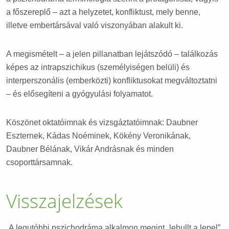
a főszereplő – azt a helyzetet, konfliktust, mely benne,
illetve embertársával való viszonyában alakult ki.
A megismételt – a jelen pillanatban lejátszódó – találkozás
képes az intrapszichikus (személyiségen belüli) és
interperszonális (emberközti) konfliktusokat megváltoztatni
– és elősegíteni a gyógyulási folyamatot.
Köszönet oktatóimnak és vizsgáztatóimnak: Daubner
Eszternek, Kádas Noéminek, Kökény Veronikának,
Daubner Bélának, Vikár Andrásnak és minden
csoporttársamnak.
Visszajelzések
„A legutóbbi pszichodráma alkalmon megint „lehullt a lepel”