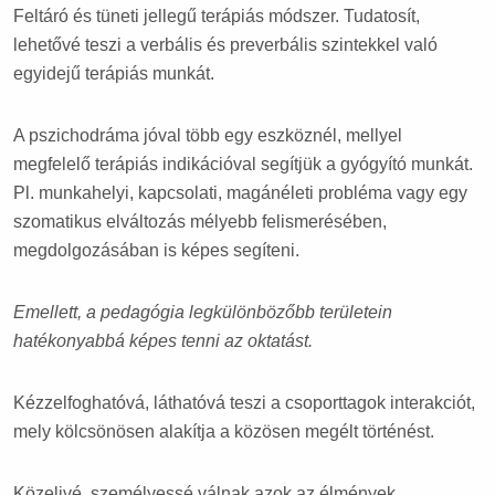
Feltáró és tüneti jellegű terápiás módszer. Tudatosít,
lehetővé teszi a verbális és preverbális szintekkel való
egyidejű terápiás munkát.
A pszichodráma jóval több egy eszköznél, mellyel
megfelelő terápiás indikációval segítjük a gyógyító munkát.
Pl. munkahelyi, kapcsolati, magánéleti probléma vagy egy
szomatikus elváltozás mélyebb felismerésében,
megdolgozásában is képes segíteni.
Emellett, a pedagógia legkülönbözőbb területein
hatékonyabbá képes tenni az oktatást.
Kézzelfoghatóvá, láthatóvá teszi a csoporttagok interakciót,
mely kölcsönösen alakítja a közösen megélt történést.
Közelivé, személyessé válnak azok az élmények,