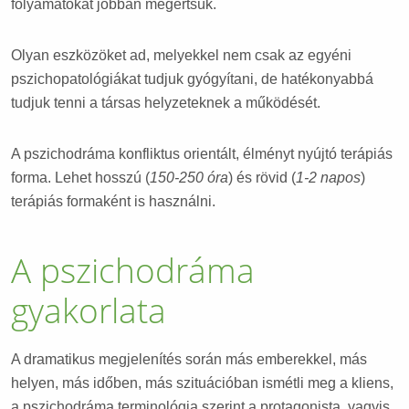
folyamatokat jobban megértsük.
Olyan eszközöket ad, melyekkel nem csak az egyéni
pszichopatológiákat tudjuk gyógyítani, de hatékonyabbá
tudjuk tenni a társas helyzeteknek a működését.
A pszichodráma konfliktus orientált, élményt nyújtó terápiás
forma. Lehet hosszú (
150-250 óra
) és rövid (
1-2
napos
)
terápiás formaként is használni.
A pszichodráma
gyakorlata
A dramatikus megjelenítés során más emberekkel, más
helyen, más időben, más szituációban ismétli meg a kliens,
a pszichodráma terminológia szerint a protagonista, vagyis