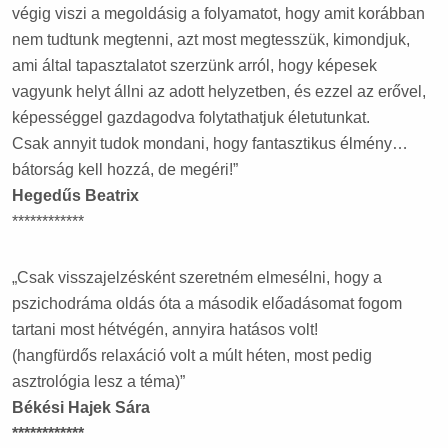
végig viszi a megoldásig a folyamatot, hogy amit korábban
nem tudtunk megtenni, azt most megtesszük, kimondjuk,
ami által tapasztalatot szerzünk arról, hogy képesek
vagyunk helyt állni az adott helyzetben, és ezzel az erővel,
képességgel gazdagodva folytathatjuk életutunkat.
Csak annyit tudok mondani, hogy fantasztikus élmény…
bátorság kell hozzá, de megéri!”
Hegedűs Beatrix
************
„Csak visszajelzésként szeretném elmesélni, hogy a
pszichodráma oldás óta a második előadásomat fogom
tartani most hétvégén, annyira hatásos volt!
(hangfürdős relaxáció volt a múlt héten, most pedig
asztrológia lesz a téma)”
Békési Hajek Sára
************