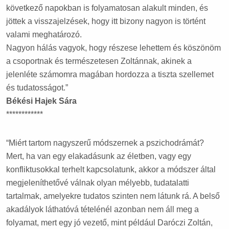
következő napokban is folyamatosan alakult minden, és
jöttek a visszajelzések, hogy itt bizony nagyon is történt
valami meghatározó.
Nagyon hálás vagyok, hogy részese lehettem és köszönöm
a csoportnak és természetesen Zoltánnak, akinek a
jelenléte számomra magában hordozza a tiszta szellemet
és tudatosságot.”
Békési Hajek Sára
************
“Miért tartom nagyszerű módszernek a pszichodrámát?
Mert, ha van egy elakadásunk az életben, vagy egy
konfliktusokkal terhelt kapcsolatunk, akkor a módszer által
megjeleníthetővé válnak olyan mélyebb, tudatalatti
tartalmak, amelyekre tudatos szinten nem látunk rá. A belső
akadályok láthatóvá tételénél azonban nem áll meg a
folyamat, mert egy jó vezető, mint például Daróczi Zoltán,