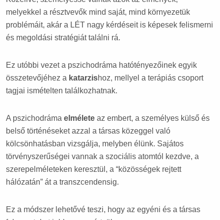
melyekkel a résztvevők mind saját, mind környezetük
problémáit, akár a LÉT nagy kérdéseit is képesek felismerni
és megoldási stratégiát találni rá.
Ez utóbbi vezet a pszichodráma hatótényezőinek egyik
összetevőjéhez a
katarzis
hoz, mellyel a terápiás csoport
tagjai ismételten találkozhatnak.
A pszichodráma
elmélete
az embert, a személyes külső és
belső történéseket azzal a társas közeggel való
kölcsönhatásban vizsgálja, melyben élünk. Sajátos
törvényszerűségei vannak a szociális atomtól kezdve, a
szerepelméleteken keresztül, a “közösségek rejtett
hálózatán” át a transzcendensig.
Ez a módszer lehetővé teszi, hogy az egyéni és a társas