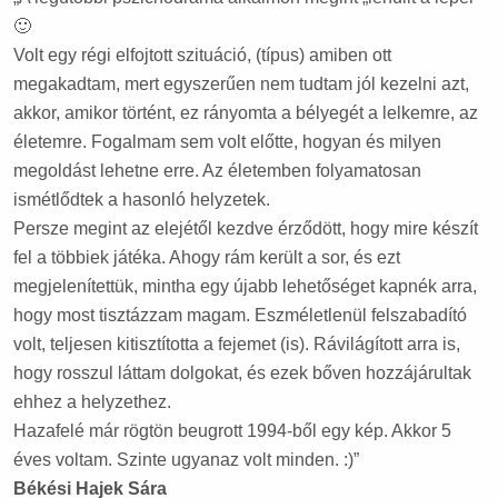
🙂
Volt egy régi elfojtott szituáció, (típus) amiben ott
megakadtam, mert egyszerűen nem tudtam jól kezelni azt,
akkor, amikor történt, ez rányomta a bélyegét a lelkemre, az
életemre. Fogalmam sem volt előtte, hogyan és milyen
megoldást lehetne erre. Az életemben folyamatosan
ismétlődtek a hasonló helyzetek.
Persze megint az elejétől kezdve érződött, hogy mire készít
fel a többiek játéka. Ahogy rám került a sor, és ezt
megjelenítettük, mintha egy újabb lehetőséget kapnék arra,
hogy most tisztázzam magam. Eszméletlenül felszabadító
volt, teljesen kitisztította a fejemet (is). Rávilágított arra is,
hogy rosszul láttam dolgokat, és ezek bőven hozzájárultak
ehhez a helyzethez.
Hazafelé már rögtön beugrott 1994-ből egy kép. Akkor 5
éves voltam. Szinte ugyanaz volt minden. :)”
Békési Hajek Sára