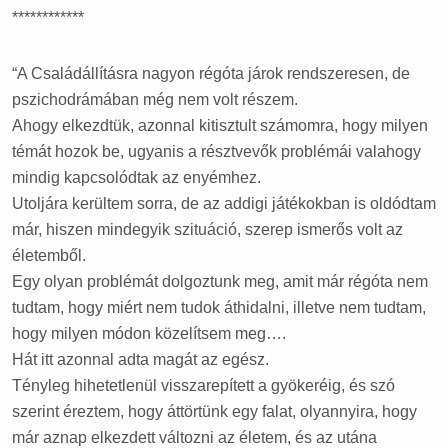
************
“A Családállításra nagyon régóta járok rendszeresen, de
pszichodrámában még nem volt részem.
Ahogy elkezdtük, azonnal kitisztult számomra, hogy milyen
témát hozok be, ugyanis a résztvevők problémái valahogy
mindig kapcsolódtak az enyémhez.
Utoljára kerültem sorra, de az addigi játékokban is oldódtam
már, hiszen mindegyik szituáció, szerep ismerős volt az
életemből.
Egy olyan problémát dolgoztunk meg, amit már régóta nem
tudtam, hogy miért nem tudok áthidalni, illetve nem tudtam,
hogy milyen módon közelítsem meg….
Hát itt azonnal adta magát az egész.
Tényleg hihetetlenül visszarepített a gyökeréig, és szó
szerint éreztem, hogy áttörtünk egy falat, olyannyira, hogy
már aznap elkezdett változni az életem, és az utána