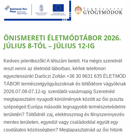
ÖNISMERETI ÉLETMÓDTÁBOR 2026.
JÚLIUS 8-TÓL – JÚLIUS 12-IG
Kedves jelentkezők! A létszám betelt. Ha mégis szeretnél
reszt venni az életmód táborban, kérlek telefonon
egyeztessünk! Daróczi Zoltán +36 30 9631 635 ÉLETMÓD
TÁBOR természetgyógyászoknak és töltődésre vágyóknak
2026.07.08-07.12-ig szerdától-vasárnapig Szeretnéd
megtapasztalni nyugodt körülmények között az ősi puszta
szépségeit Európa második legnagyobb természetvédelmi
területén? Töltődnél zaj, elektroszmog és fényszennyezés
mentes területen, egyedül vagy családoddal együtt egy
csodálatos közösségben? Megtapasztalnád az ősi hitünk