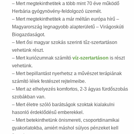
– Mert megtekinthetitek a több mint 70 éve működő
Herbária gyógynövény-feldolgozó üzemét.
– Mert megtekinthetitek a már méltán európa hírű –
Magyarország legnagyobb alapterületű – Virágoskúti
Biogazdaságot.
– Mert ősi magyar szokás szerinti tűz-szertartáson
vehetünk részt.
– Mert kuriózumnak számító
víz-szertartáson
is részt
vehetünk.
– Mert bepillantást nyerhetsz a művészet terápiának
számító lélek festészet rejtelmeibe.
– Mert az elhelyezés komfortos, 2-3 ágyas fürdőszobás
szobákban van.
– Mert életre szóló barátságok szoktak kialakulni
hasonló érdeklődésű emberekkel.
– Mert betekinthetünk önismereti, csoportdinamikai
gyakorlatokba, amiért máshol súlyos pénzeket kell