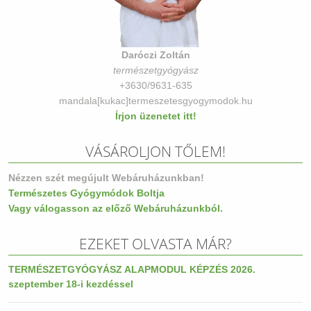
Daróczi Zoltán
természetgyógyász
+3630/9631-635
mandala[kukac]termeszetesgyogymodok.hu
Írjon üzenetet itt!
VÁSÁROLJON TŐLEM!
Nézzen szét megújult Webáruházunkban!
Természetes Gyógymódok Boltja
Vagy válogasson az előző Webáruházunkból.
EZEKET OLVASTA MÁR?
TERMÉSZETGYÓGYÁSZ ALAPMODUL KÉPZÉS 2026.
szeptember 18-i kezdéssel