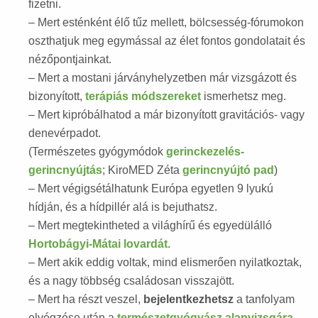
fizetni.
– Mert esténként élő tűz mellett, bölcsesség-fórumokon
oszthatjuk meg egymással az élet fontos gondolatait és
nézőpontjainkat.
– Mert a mostani járványhelyzetben már vizsgázott és
bizonyított,
terápiás módszereket
ismerhetsz meg.
– Mert kipróbálhatod a már bizonyított gravitációs- vagy
denevérpadot.
(Természetes gyógymódok
gerinckezelés-
gerincnyújtás
; KiroMED Zéta
gerincnyújtó pad
)
– Mert végigsétálhatunk Európa egyetlen 9 lyukú
hídján, és a hídpillér alá is bejuthatsz.
– Mert megtekintheted a világhírű és egyedülálló
Hortobágyi-Mátai lovardát.
– Mert akik eddig voltak, mind elismerően nyilatkoztak,
és a nagy többség családosan visszajött.
– Mert ha részt veszel,
bejelentkezhetsz
a tanfolyam
elvégzése után a
természetgyógyász alapvizsgára
.