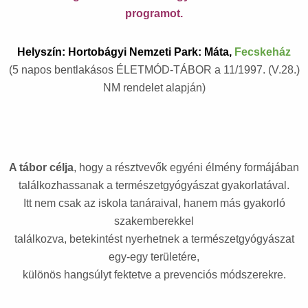
programot.
Helyszín: Hortobágyi Nemzeti Park: Máta,
Fecskeház
(5 napos bentlakásos ÉLETMÓD-TÁBOR a 11/1997. (V.28.)
NM rendelet alapján)
A tábor célja
, hogy a résztvevők egyéni élmény formájában
találkozhassanak a természetgyógyászat gyakorlatával.
Itt nem csak az iskola tanáraival, hanem más gyakorló
szakemberekkel
találkozva, betekintést nyerhetnek a természetgyógyászat
egy-egy területére,
különös hangsúlyt fektetve a prevenciós módszerekre.