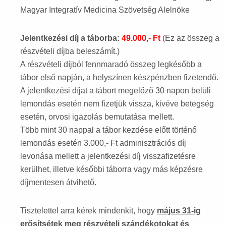
Magyar Integratív Medicina Szövetség Alelnöke
Jelentkezési díj a táborba:
49.000,- Ft
(Ez az összeg a
részvételi díjba beleszámít.)
A részvételi díjból fennmaradó összeg legkésőbb a
tábor első napján, a helyszínen készpénzben fizetendő.
A jelentkezési díjat a tábort megelőző 30 napon belüli
lemondás esetén nem fizetjük vissza, kivéve betegség
esetén, orvosi igazolás bemutatása mellett.
Több mint 30 nappal a tábor kezdése előtt történő
lemondás esetén 3.000,- Ft adminisztrációs díj
levonása mellett a jelentkezési díj visszafizetésre
kerülhet, illetve későbbi táborra vagy más képzésre
díjmentesen átvihető.
Tisztelettel arra kérek mindenkit, hogy
május 31-ig
erősítsétek meg részvételi szándékotokat és