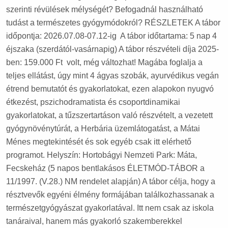
szerinti révülések mélységét? Befogadnál használható
tudást a természetes gyógymódokról? RÉSZLETEK A tábor
időpontja: 2026.07.08-07.12-ig A tábor időtartama: 5 nap 4
éjszaka (szerdától-vasárnapig) A tábor részvételi díja 2025-
ben: 159.000 Ft volt, még változhat! Magába foglalja a
teljes ellátást, úgy mint 4 ágyas szobák, ayurvédikus vegán
étrend bemutatót és gyakorlatokat, ezen alapokon nyugvó
étkezést, pszichodramatista és csoportdinamikai
gyakorlatokat, a tűzszertartáson való részvételt, a vezetett
gyógynövénytúrát, a Herbária üzemlátogatást, a Mátai
Ménes megtekintését és sok egyéb csak itt elérhető
programot. Helyszín: Hortobágyi Nemzeti Park: Máta,
Fecskeház (5 napos bentlakásos ÉLETMÓD-TÁBOR a
11/1997. (V.28.) NM rendelet alapján) A tábor célja, hogy a
résztvevők egyéni élmény formájában találkozhassanak a
természetgyógyászat gyakorlatával. Itt nem csak az iskola
tanáraival, hanem más gyakorló szakemberekkel