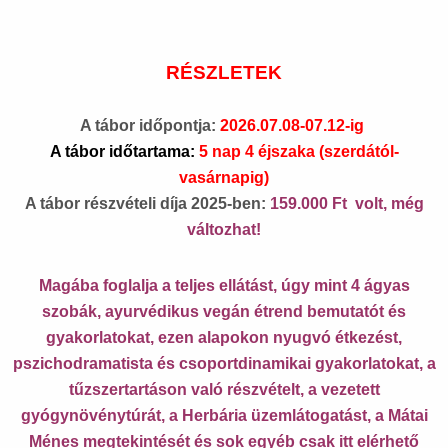
RÉSZLETEK
A tábor időpontja:
2026.07.08-07.12-ig
A tábor időtartama:
5 nap 4 éjszaka (szerdától-
vasárnapig)
A tábor részvételi díja 2025-ben:
159.000 Ft volt, még
változhat!
Magába foglalja a teljes ellátást, úgy mint 4 ágyas
szobák, ayurvédikus vegán étrend bemutatót és
gyakorlatokat, ezen alapokon nyugvó étkezést,
pszichodramatista és csoportdinamikai gyakorlatokat, a
tűzszertartáson való részvételt, a vezetett
gyógynövénytúrát, a Herbária üzemlátogatást, a Mátai
Ménes megtekintését és sok egyéb csak itt elérhető