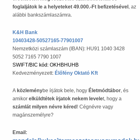
foglaljátok le a helyeteket 49.000.-Ft befizetésével
, az
alábbi bankszámlaszámra.
K&H Bank
10403428-50527165-77901007
Nemzetközi számlaszám (IBAN): HU91 1040 3428
5052 7165 7790 1007
SWIFT/BIC kód: OKHBHUHB
Kedvezményezett:
Élőfény Oktató Kft
A
közlemény
be írjátok bele, hogy
Életmódtábor
, és
amikor
elküldtétek írjatok nekem levele
t, hogy a
számlát milyen névre kéred
! Cégnévre vagy
magánszemélyre?
Email: