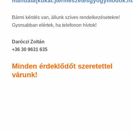
mandala{kukac}termeszetesgyogymodok.h
Bármi kérdés van, állunk szíves rendelkezésetekre!
Gyorsabban elértek, ha telefonon hívtok!
Daróczi Zoltán
+36 30 9631 635
Minden érdeklődőt szeretettel
várunk!