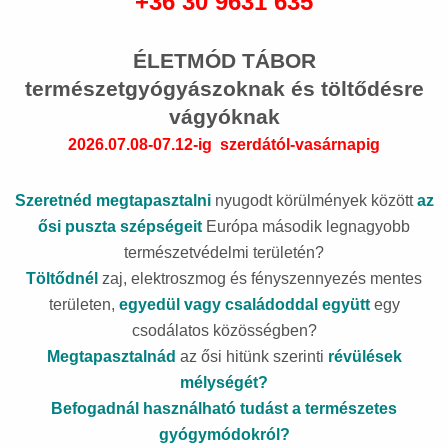
+36 30 9631 635
ÉLETMÓD TÁBOR
természetgyógyászoknak és töltődésre
vágyóknak
2026.07.08-07.12-ig
szerdától-vasárnapig
Szeretnéd
megtapasztalni
nyugodt körülmények között
az
ősi puszta szépségeit
Európa második legnagyobb
természetvédelmi területén?
Töltődnél
zaj, elektroszmog és fényszennyezés mentes
területen,
egyedül vagy családoddal együtt
egy
csodálatos közösségben?
Megtapasztalnád
az ősi hitünk szerinti
révülések
mélységét?
Befogadnál használható tudást a természetes
gyógymódokról?