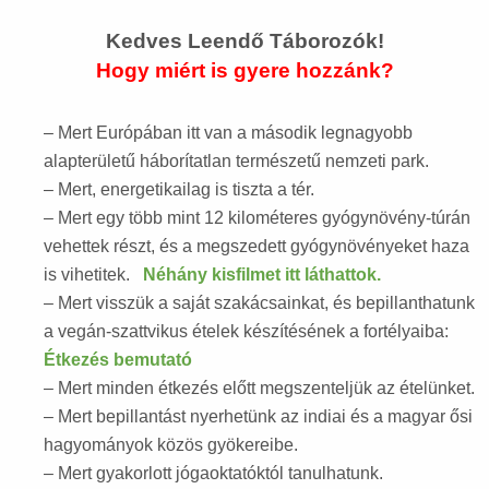
Kedves Leendő Táborozók!
Hogy miért is gyere hozzánk?
– Mert Európában itt van a második legnagyobb
alapterületű háborítatlan természetű nemzeti park.
– Mert, energetikailag is tiszta a tér.
– Mert egy több mint 12 kilométeres gyógynövény-túrán
vehettek részt, és a megszedett gyógynövényeket haza
is vihetitek.
Néhány kisfilmet itt láthattok.
– Mert visszük a saját szakácsainkat, és bepillanthatunk
a vegán-szattvikus ételek készítésének a fortélyaiba:
Étkezés bemutató
– Mert minden étkezés előtt megszenteljük az ételünket.
– Mert bepillantást nyerhetünk az indiai és a magyar ősi
hagyományok közös gyökereibe.
– Mert gyakorlott jógaoktatóktól tanulhatunk.