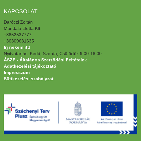
KAPCSOLAT
Daróczi Zoltán
Mandala Életfa Kft.
+3652537777
+36309631635
Írj nekem itt!
Nyitvatartás: Kedd, Szerda, Csütörtök 9:00-18:00
ÁSZF - Általános Szerződési Feltételek
Adatkezelési tájékoztató
Impresszum
Sütikezelési szabályzat