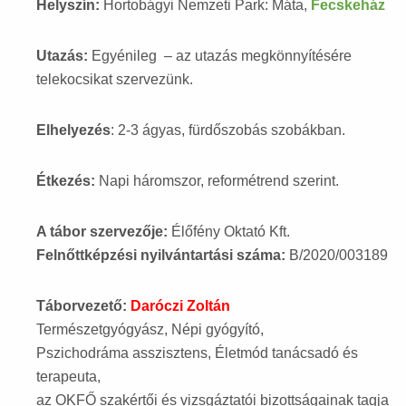
Helyszín:
Hortobágyi Nemzeti Park: Máta,
Fecskeház
Utazás:
Egyénileg – az utazás megkönnyítésére
telekocsikat szervezünk.
Elhelyezés
: 2-3 ágyas, fürdőszobás szobákban.
Étkezés:
Napi háromszor, reformétrend szerint.
A tábor szervezője:
Élőfény Oktató Kft.
Felnőttképzési nyilvántartási száma:
B/2020/003189
Táborvezető:
Daróczi Zoltán
Természetgyógyász, Népi gyógyító,
Pszichodráma asszisztens, Életmód tanácsadó és
terapeuta,
az OKFŐ szakértői és vizsgáztatói bizottságainak tagja