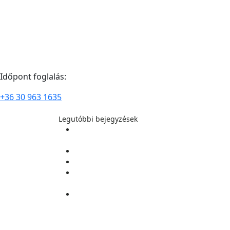
Időpont foglalás:
+36 30 963 1635
Legutóbbi bejegyzések
TERMÉSZETGYÓGYÁSZ ALAPMODUL KÉPZÉS
2026. szeptember 18-i kezdéssel
Pontmasszázs alapjai 2026 nyár
Pontmasszázs alapjai 2026 tavasz
Lélekhívó Erdélyi Körutazás 2026
augusztusában
ÖNISMERETI ÉLETMÓDTÁBOR 2026. július 8-t
– július 12-ig