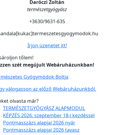
Daróczi Zoltán
természetgyógyász
+3630/9631-635
andala[kukac]termeszetesgyogymodok.hu
Írjon üzenetet itt!
sároljon tőlem!
zzen szét megújult Webáruházunkban!
rmészetes Gyógymódok Boltja
gy válogasson az előző Webáruházunkból.
eket olvasta már?
TERMÉSZETGYÓGYÁSZ ALAPMODUL
KÉPZÉS 2026. szeptember 18-i kezdéssel
Pontmasszázs alapjai 2026 nyár
Pontmasszázs alapjai 2026 tavasz