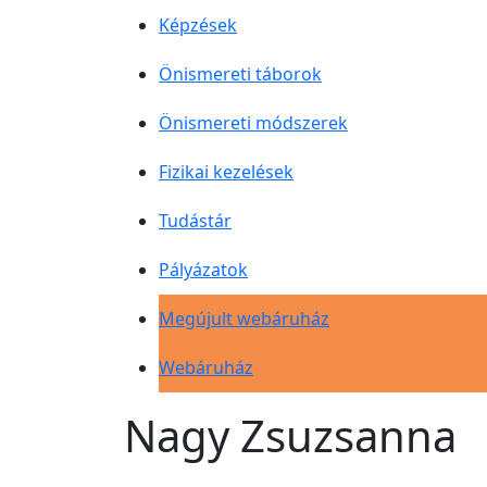
Képzések
Önismereti táborok
Önismereti módszerek
Fizikai kezelések
Tudástár
Pályázatok
Megújult webáruház
Webáruház
Nagy Zsuzsanna