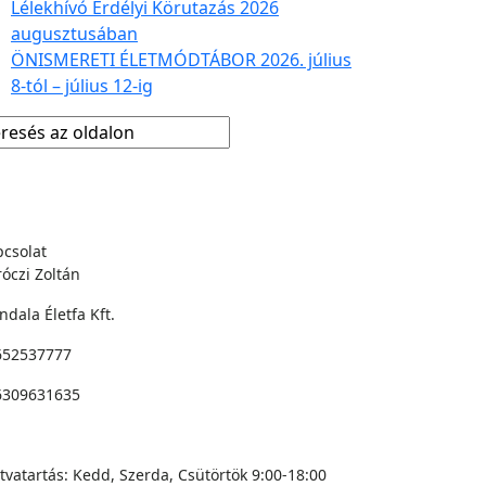
Lélekhívó Erdélyi Körutazás 2026
augusztusában
ÖNISMERETI ÉLETMÓDTÁBOR 2026. július
8-tól – július 12-ig
csolat
óczi Zoltán
dala Életfa Kft.
652537777
6309631635
 nekem itt!
tvatartás: Kedd, Szerda, Csütörtök 9:00-18:00