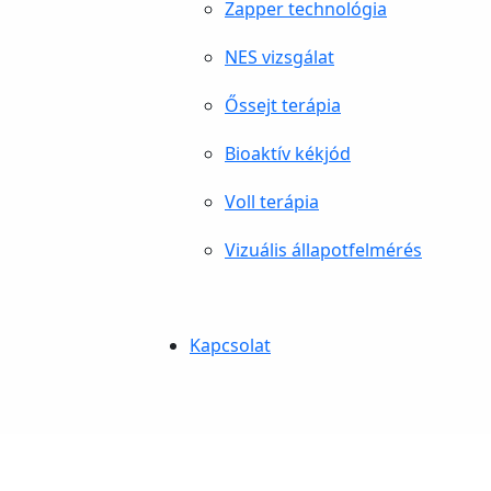
Zapper technológia
NES vizsgálat
Őssejt terápia
Bioaktív kékjód
Voll terápia
Vizuális állapotfelmérés
Kapcsolat