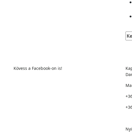
Kövess a Facebook-on is!
Kap
Dar
Man
+3
+3
ól
Írj
Nyi