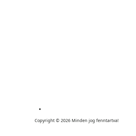
Kezdőlap
Copyright © 2026 Minden jog fenntartva!
Websiker Ügynökség - Richard27.hu Kft.