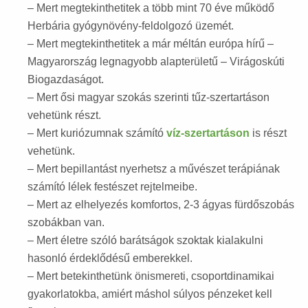
– Mert megtekinthetitek a több mint 70 éve működő
Herbária gyógynövény-feldolgozó üzemét.
– Mert megtekinthetitek a már méltán európa hírű –
Magyarország legnagyobb alapterületű – Virágoskúti
Biogazdaságot.
– Mert ősi magyar szokás szerinti tűz-szertartáson
vehetünk részt.
– Mert kuriózumnak számító
víz-szertartáson
is részt
vehetünk.
– Mert bepillantást nyerhetsz a művészet terápiának
számító lélek festészet rejtelmeibe.
– Mert az elhelyezés komfortos, 2-3 ágyas fürdőszobás
szobákban van.
– Mert életre szóló barátságok szoktak kialakulni
hasonló érdeklődésű emberekkel.
– Mert betekinthetünk önismereti, csoportdinamikai
gyakorlatokba, amiért máshol súlyos pénzeket kell