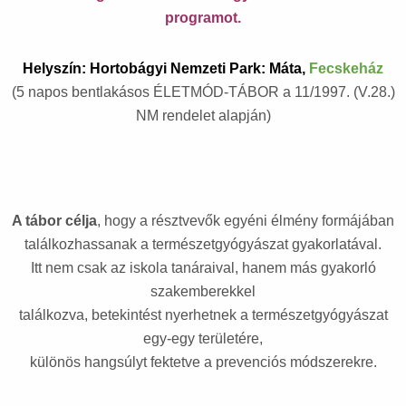
programot.
Helyszín: Hortobágyi Nemzeti Park: Máta,
Fecskeház
(5 napos bentlakásos ÉLETMÓD-TÁBOR a 11/1997. (V.28.)
NM rendelet alapján)
A tábor célja
, hogy a résztvevők egyéni élmény formájában
találkozhassanak a természetgyógyászat gyakorlatával.
Itt nem csak az iskola tanáraival, hanem más gyakorló
szakemberekkel
találkozva, betekintést nyerhetnek a természetgyógyászat
egy-egy területére,
különös hangsúlyt fektetve a prevenciós módszerekre.