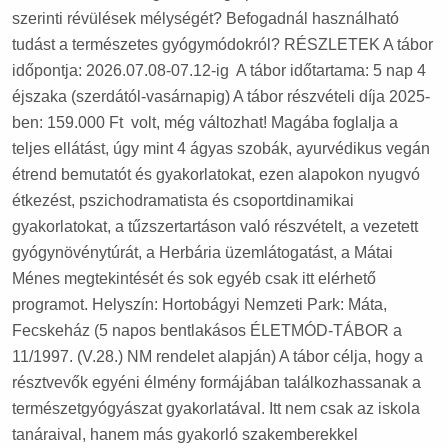
szerinti révülések mélységét? Befogadnál használható
tudást a természetes gyógymódokról? RÉSZLETEK A tábor
időpontja: 2026.07.08-07.12-ig A tábor időtartama: 5 nap 4
éjszaka (szerdától-vasárnapig) A tábor részvételi díja 2025-
ben: 159.000 Ft volt, még változhat! Magába foglalja a
teljes ellátást, úgy mint 4 ágyas szobák, ayurvédikus vegán
étrend bemutatót és gyakorlatokat, ezen alapokon nyugvó
étkezést, pszichodramatista és csoportdinamikai
gyakorlatokat, a tűzszertartáson való részvételt, a vezetett
gyógynövénytúrát, a Herbária üzemlátogatást, a Mátai
Ménes megtekintését és sok egyéb csak itt elérhető
programot. Helyszín: Hortobágyi Nemzeti Park: Máta,
Fecskeház (5 napos bentlakásos ÉLETMÓD-TÁBOR a
11/1997. (V.28.) NM rendelet alapján) A tábor célja, hogy a
résztvevők egyéni élmény formájában találkozhassanak a
természetgyógyászat gyakorlatával. Itt nem csak az iskola
tanáraival, hanem más gyakorló szakemberekkel