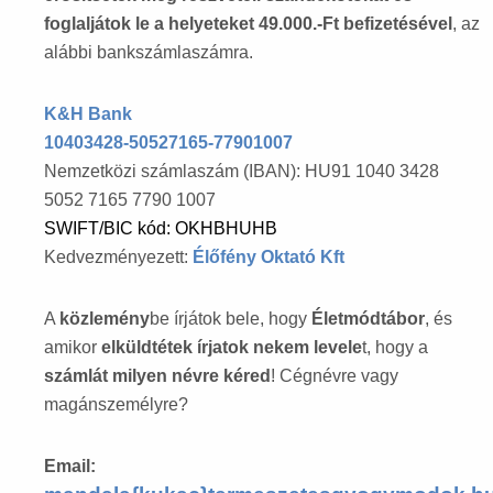
foglaljátok le a helyeteket 49.000.-Ft befizetésével
, az
alábbi bankszámlaszámra.
K&H Bank
10403428-50527165-77901007
Nemzetközi számlaszám (IBAN): HU91 1040 3428
5052 7165 7790 1007
SWIFT/BIC kód: OKHBHUHB
Kedvezményezett:
Élőfény Oktató Kft
A
közlemény
be írjátok bele, hogy
Életmódtábor
, és
amikor
elküldtétek írjatok nekem levele
t, hogy a
számlát milyen névre kéred
! Cégnévre vagy
magánszemélyre?
Email: