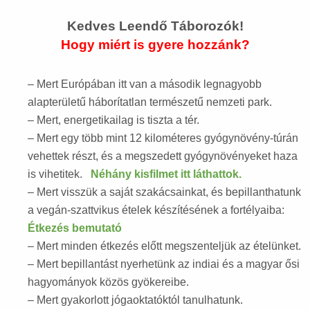
Kedves Leendő Táborozók!
Hogy miért is gyere hozzánk?
– Mert Európában itt van a második legnagyobb
alapterületű háborítatlan természetű nemzeti park.
– Mert, energetikailag is tiszta a tér.
– Mert egy több mint 12 kilométeres gyógynövény-túrán
vehettek részt, és a megszedett gyógynövényeket haza
is vihetitek.
Néhány kisfilmet itt láthattok.
– Mert visszük a saját szakácsainkat, és bepillanthatunk
a vegán-szattvikus ételek készítésének a fortélyaiba:
Étkezés bemutató
– Mert minden étkezés előtt megszenteljük az ételünket.
– Mert bepillantást nyerhetünk az indiai és a magyar ősi
hagyományok közös gyökereibe.
– Mert gyakorlott jógaoktatóktól tanulhatunk.