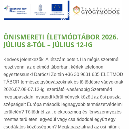
ÖNISMERETI ÉLETMÓDTÁBOR 2026.
JÚLIUS 8-TÓL – JÚLIUS 12-IG
Kedves jelentkezők! A létszám betelt. Ha mégis szeretnél
reszt venni az életmód táborban, kérlek telefonon
egyeztessünk! Daróczi Zoltán +36 30 9631 635 ÉLETMÓD
TÁBOR természetgyógyászoknak és töltődésre vágyóknak
2026.07.08-07.12-ig szerdától-vasárnapig Szeretnéd
megtapasztalni nyugodt körülmények között az ősi puszta
szépségeit Európa második legnagyobb természetvédelmi
területén? Töltődnél zaj, elektroszmog és fényszennyezés
mentes területen, egyedül vagy családoddal együtt egy
csodálatos közösségben? Megtapasztalnád az ősi hitünk