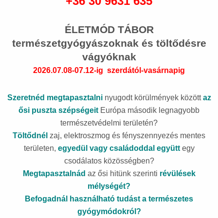
+36 30 9631 635
ÉLETMÓD TÁBOR
természetgyógyászoknak és töltődésre
vágyóknak
2026.07.08-07.12-ig
szerdától-vasárnapig
Szeretnéd
megtapasztalni
nyugodt körülmények között
az
ősi puszta szépségeit
Európa második legnagyobb
természetvédelmi területén?
Töltődnél
zaj, elektroszmog és fényszennyezés mentes
területen,
egyedül vagy családoddal együtt
egy
csodálatos közösségben?
Megtapasztalnád
az ősi hitünk szerinti
révülések
mélységét?
Befogadnál használható tudást a természetes
gyógymódokról?