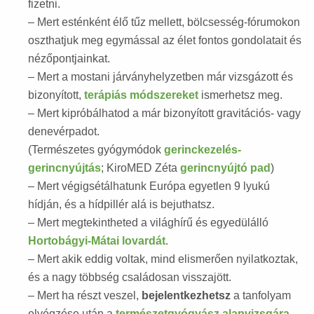
fizetni.
– Mert esténként élő tűz mellett, bölcsesség-fórumokon
oszthatjuk meg egymással az élet fontos gondolatait és
nézőpontjainkat.
– Mert a mostani járványhelyzetben már vizsgázott és
bizonyított,
terápiás módszereket
ismerhetsz meg.
– Mert kipróbálhatod a már bizonyított gravitációs- vagy
denevérpadot.
(Természetes gyógymódok
gerinckezelés-
gerincnyújtás
; KiroMED Zéta
gerincnyújtó pad
)
– Mert végigsétálhatunk Európa egyetlen 9 lyukú
hídján, és a hídpillér alá is bejuthatsz.
– Mert megtekintheted a világhírű és egyedülálló
Hortobágyi-Mátai lovardát.
– Mert akik eddig voltak, mind elismerően nyilatkoztak,
és a nagy többség családosan visszajött.
– Mert ha részt veszel,
bejelentkezhetsz
a tanfolyam
elvégzése után a
természetgyógyász alapvizsgára
.