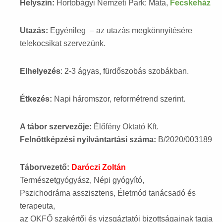
Helyszín:
Hortobágyi Nemzeti Park: Máta,
Fecskeház
Utazás:
Egyénileg – az utazás megkönnyítésére
telekocsikat szervezünk.
Elhelyezés
: 2-3 ágyas, fürdőszobás szobákban.
Étkezés:
Napi háromszor, reformétrend szerint.
A tábor szervezője:
Élőfény Oktató Kft.
Felnőttképzési nyilvántartási száma:
B/2020/003189
Táborvezető:
Daróczi Zoltán
Természetgyógyász, Népi gyógyító,
Pszichodráma asszisztens, Életmód tanácsadó és
terapeuta,
az OKFŐ szakértői és vizsgáztatói bizottságainak tagja