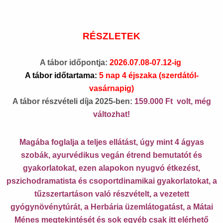
RÉSZLETEK
A tábor időpontja:
2026.07.08-07.12-ig
A tábor időtartama:
5 nap 4 éjszaka (szerdától-
vasárnapig)
A tábor részvételi díja 2025-ben:
159.000 Ft volt, még
változhat!
Magába foglalja a teljes ellátást, úgy mint 4 ágyas
szobák, ayurvédikus vegán étrend bemutatót és
gyakorlatokat, ezen alapokon nyugvó étkezést,
pszichodramatista és csoportdinamikai gyakorlatokat, a
tűzszertartáson való részvételt, a vezetett
gyógynövénytúrát, a Herbária üzemlátogatást, a Mátai
Ménes megtekintését és sok egyéb csak itt elérhető