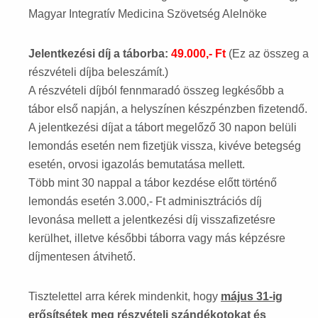
Magyar Integratív Medicina Szövetség Alelnöke
Jelentkezési díj a táborba:
49.000,- Ft
(Ez az összeg a
részvételi díjba beleszámít.)
A részvételi díjból fennmaradó összeg legkésőbb a
tábor első napján, a helyszínen készpénzben fizetendő.
A jelentkezési díjat a tábort megelőző 30 napon belüli
lemondás esetén nem fizetjük vissza, kivéve betegség
esetén, orvosi igazolás bemutatása mellett.
Több mint 30 nappal a tábor kezdése előtt történő
lemondás esetén 3.000,- Ft adminisztrációs díj
levonása mellett a jelentkezési díj visszafizetésre
kerülhet, illetve későbbi táborra vagy más képzésre
díjmentesen átvihető.
Tisztelettel arra kérek mindenkit, hogy
május 31-ig
erősítsétek meg részvételi szándékotokat és