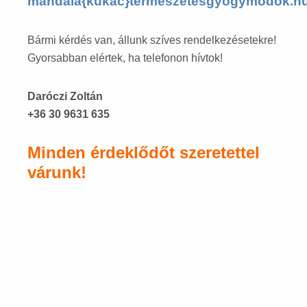
mandala{kukac}termeszetesgyogymodok.h
Bármi kérdés van, állunk szíves rendelkezésetekre!
Gyorsabban elértek, ha telefonon hívtok!
Daróczi Zoltán
+36 30 9631 635
Minden érdeklődőt szeretettel
várunk!