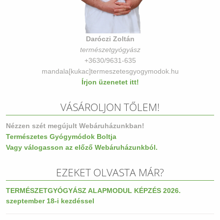
Daróczi Zoltán
természetgyógyász
+3630/9631-635
mandala[kukac]termeszetesgyogymodok.hu
Írjon üzenetet itt!
VÁSÁROLJON TŐLEM!
Nézzen szét megújult Webáruházunkban!
Természetes Gyógymódok Boltja
Vagy válogasson az előző Webáruházunkból.
EZEKET OLVASTA MÁR?
TERMÉSZETGYÓGYÁSZ ALAPMODUL KÉPZÉS 2026.
szeptember 18-i kezdéssel