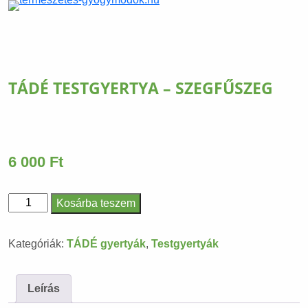
TÁDÉ TESTGYERTYA – SZEGFŰSZEG
6 000
Ft
Kosárba teszem
TÁDÉ
Testgyertya
Kategóriák:
TÁDÉ gyertyák
,
Testgyertyák
-
Szegfűszeg
mennyiség
Leírás