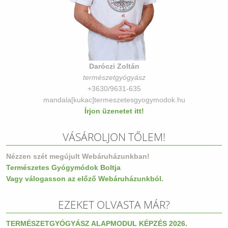
Daróczi Zoltán
természetgyógyász
+3630/9631-635
mandala[kukac]termeszetesgyogymodok.hu
Írjon üzenetet itt!
VÁSÁROLJON TŐLEM!
Nézzen szét megújult Webáruházunkban!
Természetes Gyógymódok Boltja
Vagy válogasson az előző Webáruházunkból.
EZEKET OLVASTA MÁR?
TERMÉSZETGYÓGYÁSZ ALAPMODUL KÉPZÉS 2026.