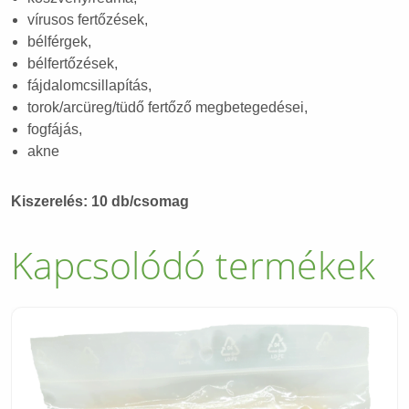
vírusos fertőzések,
bélférgek,
bélfertőzések,
fájdalomcsillapítás,
torok/arcüreg/tüdő fertőző megbetegedései,
fogfájás,
akne
Kiszerelés: 10 db/csomag
Kapcsolódó termékek