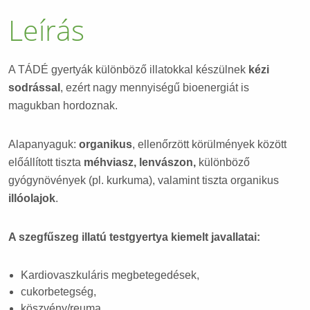
Leírás
A TÁDÉ gyertyák különböző illatokkal készülnek
kézi
sodrással
, ezért nagy mennyiségű bioenergiát is
magukban hordoznak.
Alapanyaguk:
organikus
, ellenőrzött körülmények között
előállított tiszta
méhviasz, lenvászon,
különböző
gyógynövények (pl. kurkuma), valamint tiszta organikus
illóolajok
.
A szegfűszeg illatú testgyertya kiemelt javallatai:
Kardiovaszkuláris megbetegedések,
cukorbetegség,
köszvény/reuma,