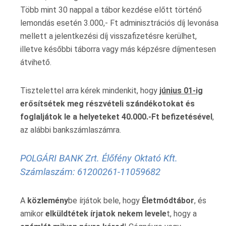
Több mint 30 nappal a tábor kezdése előtt történő
lemondás esetén 3.000,- Ft adminisztrációs díj levonása
mellett a jelentkezési díj visszafizetésre kerülhet,
illetve későbbi táborra vagy más képzésre díjmentesen
átvihető.
Tisztelettel arra kérek mindenkit, hogy
június 01-ig
erősítsétek meg részvételi szándékotokat és
foglaljátok le a helyeteket 40.000.-Ft befizetésével
,
az alábbi bankszámlaszámra.
POLGÁRI BANK Zrt. Élőfény Oktató Kft.
Számlaszám: 61200261-11059682
A
közlemény
be írjátok bele, hogy
Életmódtábor
, és
amikor
elküldtétek írjatok nekem levele
t, hogy a