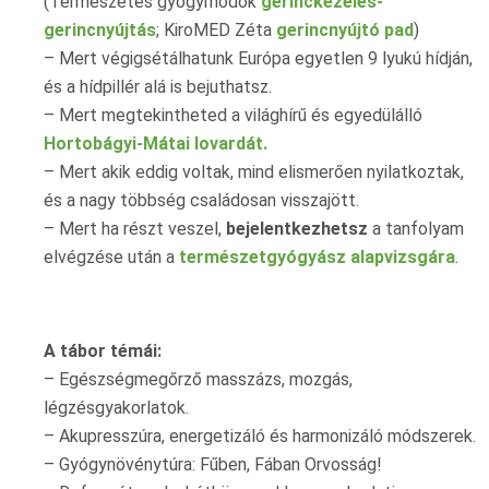
(Természetes gyógymódok
gerinckezelés-
gerincnyújtás
; KiroMED Zéta
gerincnyújtó pad
)
– Mert végigsétálhatunk Európa egyetlen 9 lyukú hídján,
és a hídpillér alá is bejuthatsz.
– Mert megtekintheted a világhírű és egyedülálló
Hortobágyi-Mátai lovardát.
– Mert akik eddig voltak, mind elismerően nyilatkoztak,
és a nagy többség családosan visszajött.
– Mert ha részt veszel,
bejelentkezhetsz
a tanfolyam
elvégzése után a
természetgyógyász alapvizsgára
.
A tábor témái:
– Egészségmegőrző masszázs, mozgás,
légzésgyakorlatok.
– Akupresszúra, energetizáló és harmonizáló módszerek.
– Gyógynövénytúra: Fűben, Fában Orvosság!