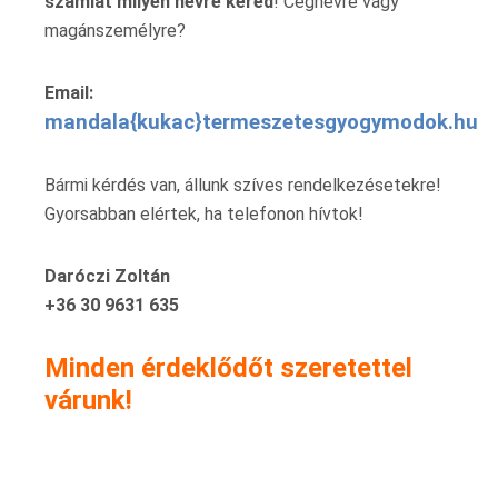
számlát milyen névre kéred
! Cégnévre vagy
magánszemélyre?
Email:
mandala{kukac}termeszetesgyogymodok.hu
Bármi kérdés van, állunk szíves rendelkezésetekre!
Gyorsabban elértek, ha telefonon hívtok!
Daróczi Zoltán
+36 30 9631 635
Minden érdeklődőt szeretettel
várunk!