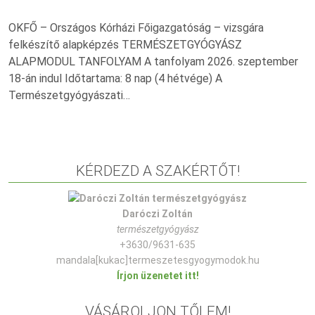
OKFŐ – Országos Kórházi Főigazgatóság – vizsgára
felkészítő alapképzés TERMÉSZETGYÓGYÁSZ
ALAPMODUL TANFOLYAM A tanfolyam 2026. szeptember
18-án indul Időtartama: 8 nap (4 hétvége) A
Természetgyógyászati…
KÉRDEZD A SZAKÉRTŐT!
Daróczi Zoltán
természetgyógyász
+3630/9631-635
mandala[kukac]termeszetesgyogymodok.hu
Írjon üzenetet itt!
VÁSÁROLJON TŐLEM!