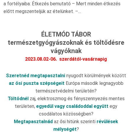
a fortélyaiba: Étkezés bemutató – Mert minden étkezés
előtt megszenteljük az ételünket. –…
ÉLETMÓD TÁBOR
természetgyógyászoknak és töltődésre
vágyóknak
2023.08.02-06.
szerdától-vasárnapig
Szeretnéd
megtapasztalni
nyugodt körülmények között
az ősi puszta szépségeit
Európa második legnagyobb
természetvédelmi területén?
Töltődnél
zaj, elektroszmog és fényszennyezés mentes
területen,
egyedül vagy családoddal együtt
egy
csodálatos közösségben?
Megtapasztalnád
az ősi hitünk szerinti
révülések
mélységét
?