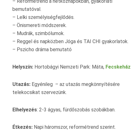
– Reformétrend a hétköznapokban, gyakorlati
bemutatóval.
– Lelki személyiségfejlődés.
– Önismereti módszerek.
– Mudrák, szimbólumok.
– Reggel és napközben Jóga és TAI CHI gyakorlatok.
– Pszicho dráma bemutató
Helyszín:
Hortobágyi Nemzeti Park: Máta,
Fecskeház
Utazás:
Egyénileg – az utazás megkönnyítésére
telekocsikat szervezünk.
Elhelyezés
: 2-3 ágyas, fürdőszobás szobákban.
Étkezés:
Napi háromszor, reformétrend szerint.