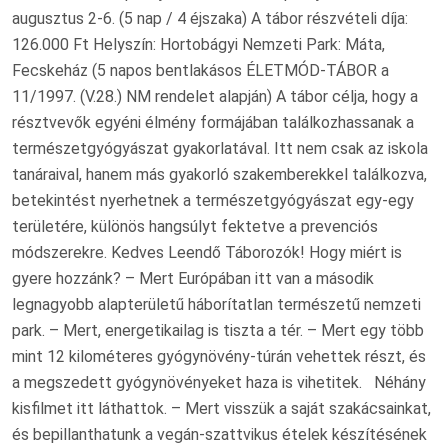
augusztus 2-6. (5 nap / 4 éjszaka) A tábor részvételi díja:
126.000 Ft Helyszín: Hortobágyi Nemzeti Park: Máta,
Fecskeház (5 napos bentlakásos ÉLETMÓD-TÁBOR a
11/1997. (V.28.) NM rendelet alapján) A tábor célja, hogy a
résztvevők egyéni élmény formájában találkozhassanak a
természetgyógyászat gyakorlatával. Itt nem csak az iskola
tanáraival, hanem más gyakorló szakemberekkel találkozva,
betekintést nyerhetnek a természetgyógyászat egy-egy
területére, különös hangsúlyt fektetve a prevenciós
módszerekre. Kedves Leendő Táborozók! Hogy miért is
gyere hozzánk? – Mert Európában itt van a második
legnagyobb alapterületű háborítatlan természetű nemzeti
park. – Mert, energetikailag is tiszta a tér. – Mert egy több
mint 12 kilométeres gyógynövény-túrán vehettek részt, és
a megszedett gyógynövényeket haza is vihetitek. Néhány
kisfilmet itt láthattok. – Mert visszük a saját szakácsainkat,
és bepillanthatunk a vegán-szattvikus ételek készítésének