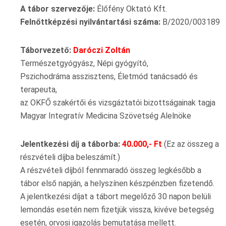
A tábor szervezője:
Élőfény Oktató Kft.
Felnőttképzési nyilvántartási száma:
B/2020/003189
Táborvezető:
Daróczi Zoltán
Természetgyógyász, Népi gyógyító,
Pszichodráma asszisztens, Életmód tanácsadó és
terapeuta,
az OKFŐ szakértői és vizsgáztatói bizottságainak tagja
Magyar Integratív Medicina Szövetség Alelnöke
Jelentkezési díj a táborba:
40.000,- Ft
(Ez az összeg a
részvételi díjba beleszámít.)
A részvételi díjból fennmaradó összeg legkésőbb a
tábor első napján, a helyszínen készpénzben fizetendő.
A jelentkezési díjat a tábort megelőző 30 napon belüli
lemondás esetén nem fizetjük vissza, kivéve betegség
esetén, orvosi igazolás bemutatása mellett.