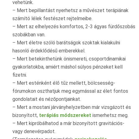
vehetünk.
– Mert bepillantást nyerhetsz a művészet terápiának
számító lélek festészet rejtelmeibe.
– Mert az elhelyezés komfortos, 2-3 ágyas fürdőszobás
szobákban van.
– Mert életre szóló barátságok szoktak kialakulni
hasonló érdeklődésű emberekkel.
– Mert betekinthetünk önismereti, csoportdinamikai
gyakorlatokba, amiért máshol súlyos pénzeket kell
fizetni.
– Mert esténként élő tűz mellett, bölcsesség-
fórumokon oszthatjuk meg egymással az élet fontos
gondolatait és nézőpontjainkat.
– Mert a mostani járványhelyzetben már vizsgázott és
bizonyított,
terápiás módszereket
ismerhetsz meg.
– Mert kipróbálhatod a már bizonyított gravitációs-
vagy denevérpadot.