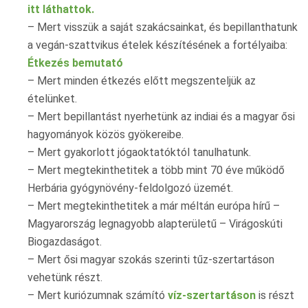
itt láthattok.
– Mert visszük a saját szakácsainkat, és bepillanthatunk
a vegán-szattvikus ételek készítésének a fortélyaiba:
Étkezés bemutató
– Mert minden étkezés előtt megszenteljük az
ételünket.
– Mert bepillantást nyerhetünk az indiai és a magyar ősi
hagyományok közös gyökereibe.
– Mert gyakorlott jógaoktatóktól tanulhatunk.
– Mert megtekinthetitek a több mint 70 éve működő
Herbária gyógynövény-feldolgozó üzemét.
– Mert megtekinthetitek a már méltán európa hírű –
Magyarország legnagyobb alapterületű – Virágoskúti
Biogazdaságot.
– Mert ősi magyar szokás szerinti tűz-szertartáson
vehetünk részt.
– Mert kuriózumnak számító
víz-szertartáson
is részt