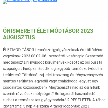
ÖNISMERETI ÉLETMÓDTÁBOR 2023
AUGUSZTUS
ÉLETMÓD TÁBOR természetgyógyászoknak és töltődésre
vágyóknak 2023.08.02-06. szerdától-vasárnapig Szeretnéd
megtapasztalni nyugodt körülmények között az ősi puszta
szépségeit Európa második legnagyobb természetvédelmi
területén? Töltődnél zaj, elektroszmog és fényszennyezés
mentes területen, egyedül vagy családoddal együtt egy
csodálatos közösségben? Megtapasztalnád az ősi hitünk
szerinti révülések mélységét? Befogadnál használható
tudást a természetes gyógymódokról? RÉSZLETEK A tábor
időtartama: 5 nap 4 éjszaka A tábor időpontja: 2023.