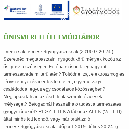
ÖNISMERETI ÉLETMÓDTÁBOR
nem csak természetgyógyászoknak (2019.07.20-24.)
Szeretnéd megtapasztalni nyugodt körülmények között az
ősi puszta szépségeit Európa második legnagyobb
természetvédelmi területén? Töltődnél zaj, elektroszmog és
fényszennyezés mentes területen, egyedül vagy
családoddal együtt egy csodálatos közösségben?
Megtapasztalnád az ősi hitünk szerinti révülések
mélységét? Befogadnál használható tudást a természetes
gyógymódokról? RÉSZLETEK A tábor az ÁEEK (Volt ETI)
által minősített leendő, vagy már praktizáló
természetgyógyászoknak. Időpont: 2019. Július 20-24-ig.