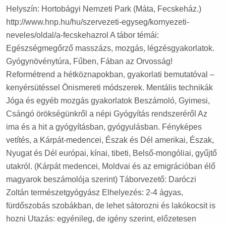
Helyszín: Hortobágyi Nemzeti Park (Máta, Fecskeház.)
http://www.hnp.hu/hu/szervezeti-egyseg/kornyezeti-
neveles/oldal/a-fecskehazrol A tábor témái:
Egészségmegőrző masszázs, mozgás, légzésgyakorlatok.
Gyógynövénytúra, Fűben, Fában az Orvosság!
Reformétrend a hétköznapokban, gyakorlati bemutatóval –
kenyérsütéssel Önismereti módszerek. Mentális technikák
Jóga és egyéb mozgás gyakorlatok Beszámoló, Gyimesi,
Csángó örökségünkről a népi Gyógyítás rendszeréről Az
ima és a hit a gyógyításban, gyógyulásban. Fényképes
vetítés, a Kárpát-medencei, Észak és Dél amerikai, Észak,
Nyugat és Dél európai, kínai, tibeti, Belső-mongóliai, gyűjtő
utakról. (Kárpát medencei, Moldvai és az emigrációban élő
magyarok beszámolója szerint) Táborvezető: Daróczi
Zoltán természetgyógyász Elhelyezés: 2-4 ágyas,
fürdőszobás szobákban, de lehet sátorozni és lakókocsit is
hozni Utazás: egyénileg, de igény szerint, előzetesen