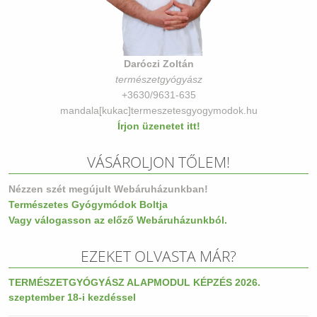
Daróczi Zoltán
természetgyógyász
+3630/9631-635
mandala[kukac]termeszetesgyogymodok.hu
Írjon üzenetet itt!
VÁSÁROLJON TŐLEM!
Nézzen szét megújult Webáruházunkban!
Természetes Gyógymódok Boltja
Vagy válogasson az előző Webáruházunkból.
EZEKET OLVASTA MÁR?
TERMÉSZETGYÓGYÁSZ ALAPMODUL KÉPZÉS 2026.
szeptember 18-i kezdéssel