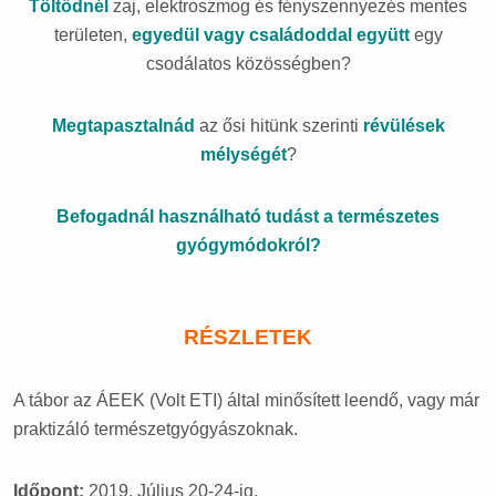
Töltődnél
zaj, elektroszmog és fényszennyezés mentes
területen,
egyedül vagy családoddal együtt
egy
csodálatos közösségben?
Megtapasztalnád
az ősi hitünk szerinti
révülések
mélységét
?
Befogadnál használható tudást a természetes
gyógymódokról?
RÉSZLETEK
A tábor az ÁEEK (Volt ETI) által minősített leendő, vagy már
praktizáló természetgyógyászoknak.
Időpont:
2019. Július 20-24-ig.