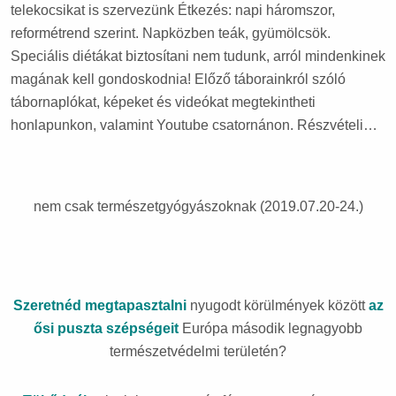
telekocsikat is szervezünk Étkezés: napi háromszor,
reformétrend szerint. Napközben teák, gyümölcsök.
Speciális diétákat biztosítani nem tudunk, arról mindenkinek
magának kell gondoskodnia! Előző táborainkról szóló
tábornaplókat, képeket és videókat megtekintheti
honlapunkon, valamint Youtube csatornánon. Részvételi…
nem csak természetgyógyászoknak (2019.07.20-24.)
Szeretnéd
megtapasztalni
nyugodt körülmények között
az
ősi puszta szépségeit
Európa második legnagyobb
természetvédelmi területén?