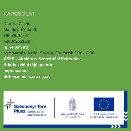
KAPCSOLAT
Daróczi Zoltán
Mandala Életfa Kft.
+3652537777
+36309631635
Írj nekem itt!
Nyitvatartás: Kedd, Szerda, Csütörtök 9:00-18:00
ÁSZF - Általános Szerződési Feltételek
Adatkezelési tájékoztató
Impresszum
Sütikezelési szabályzat