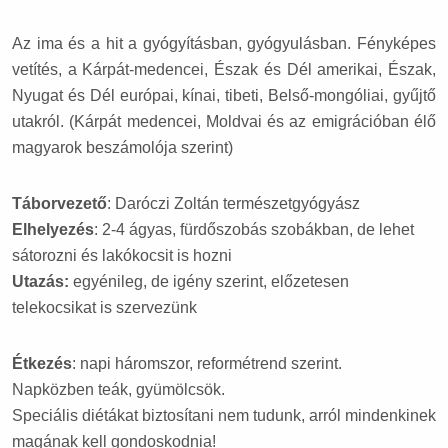
Az ima és a hit a gyógyításban, gyógyulásban. Fényképes
vetítés, a Kárpát-medencei, Észak és Dél amerikai, Észak,
Nyugat és Dél európai, kínai, tibeti, Belső-mongóliai, gyűjtő
utakról. (Kárpát medencei, Moldvai és az emigrációban élő
magyarok beszámolója szerint)
Táborvezető
: Daróczi Zoltán természetgyógyász
Elhelyezés
: 2-4 ágyas, fürdőszobás szobákban, de lehet
sátorozni és lakókocsit is hozni
Utazás:
egyénileg, de igény szerint, előzetesen
telekocsikat is szervezünk
Étkezés
: napi háromszor, reformétrend szerint.
Napközben teák, gyümölcsök.
Speciális diétákat biztosítani nem tudunk, arról mindenkinek
magának kell gondoskodnia!