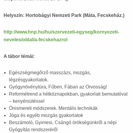
Helyszín:
Hortobágyi Nemzeti Park (Máta, Fecskeház.)
http://www.hnp.hu/hu/szervezeti-egyseg/kornyezeti-
neveles/oldal/a-fecskehazrol
A tábor témái:
Egészségmegőrző masszázs, mozgás,
légzésgyakorlatok.
Gyógynövénytúra, Fűben, Fában az Orvosság!
Reformétrend a hétköznapokban, gyakorlati bemutatóval
– kenyérsütéssel
Önismereti módszerek. Mentális technikák
Jóga és egyéb mozgás gyakorlatok
Beszámoló, Gyimesi, Csángó örökségünkről a népi
Gyógyítás rendszeréről