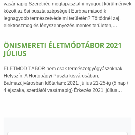
vasárnapig Szeretnéd megtapasztalni nyugodt körülmények
között az ősi puszta szépségeit Európa második
legnagyobb természetvédelmi területén? Töltődnél zaj,
elektroszmog és fényszennyezés mentes területen,…
ÖNISMERETI ÉLETMÓDTÁBOR 2021
JÚLIUS
ÉLETMÓD TÁBOR nem csak természetgyógyászoknak
Helyszín: A Hortobágyi Puszta kisvárosában,
Balmazújvárosban Időtartam: 2021. július 21-25-ig (5 nap /
4 éjszaka, szerdától vasárnapig) Érkezés 2021. július…