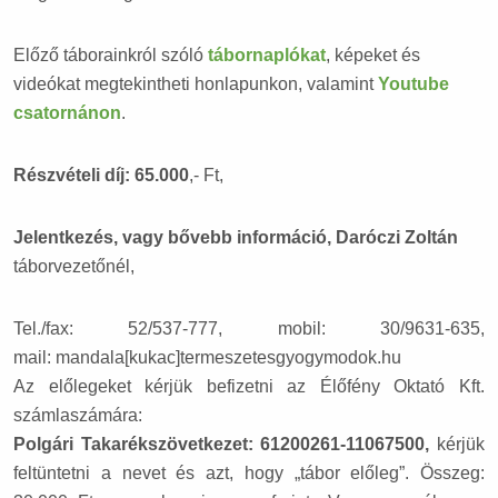
Előző táborainkról szóló
tábornaplókat
, képeket és
videókat megtekintheti honlapunkon, valamint
Youtube
csatornánon
.
Részvételi díj: 65.000
,- Ft,
Jelentkezés, vagy bővebb információ, Daróczi Zoltán
táborvezetőnél,
Tel./fax: 52/537-777, mobil: 30/9631-635,
mail: mandala[kukac]termeszetesgyogymodok.hu
Az előlegeket kérjük befizetni az Élőfény Oktató Kft.
számlaszámára:
Polgári Takarékszövetkezet: 61200261-11067500,
kérjük
feltüntetni a nevet és azt, hogy „tábor előleg”. Összeg: