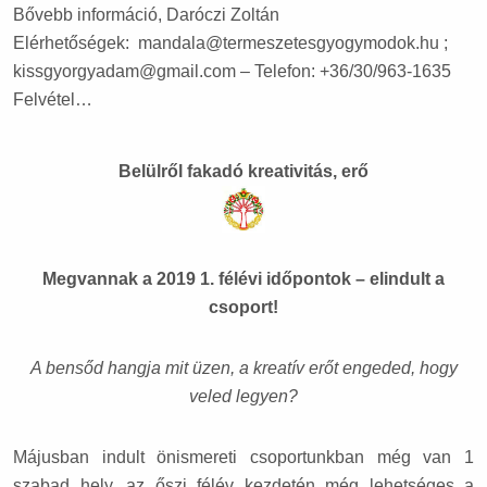
Bővebb információ, Daróczi Zoltán
Elérhetőségek: mandala@termeszetesgyogymodok.hu ;
kissgyorgyadam@gmail.com – Telefon: +36/30/963-1635
Felvétel…
Belülről fakadó kreativitás, erő
Megvannak a 2019 1. félévi időpontok – elindult a
csoport!
A bensőd hangja mit üzen, a kreatív erőt engeded, hogy
veled legyen?
Májusban indult önismereti csoportunkban még van 1
szabad hely, az őszi félév kezdetén még lehetséges a