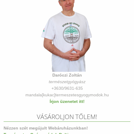
Daróczi Zoltán
természetgyógyász
+3630/9631-635
mandala[kukac]termeszetesgyogymodok.hu
Írjon üzenetet itt!
VÁSÁROLJON TŐLEM!
Nézzen szét megújult Webáruházunkban!