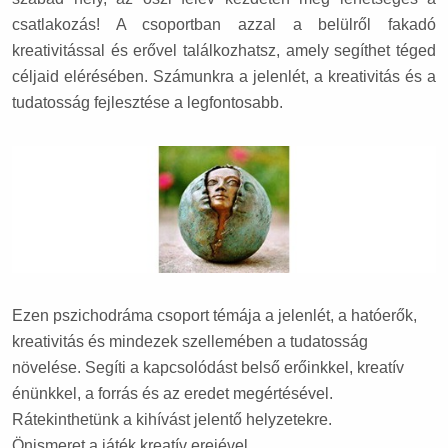
csatlakozás! A csoportban azzal a belülről fakadó
kreativitással és erővel találkozhatsz, amely segíthet téged
céljaid elérésében. Számunkra a jelenlét, a kreativitás és a
tudatosság fejlesztése a legfontosabb.
Ezen pszichodráma csoport témája a jelenlét, a hatóerők,
kreativitás és mindezek szellemében a tudatosság
növelése. Segíti a kapcsolódást belső erőinkkel, kreatív
énünkkel, a forrás és az eredet megértésével.
Rátekinthetünk a kihívást jelentő helyzetekre.
Önismeret a játék kreatív erejével.