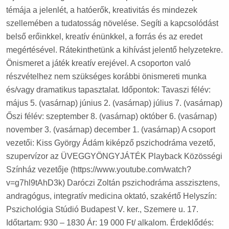
témája a jelenlét, a hatóerők, kreativitás és mindezek
szellemében a tudatosság növelése. Segíti a kapcsolódást
belső erőinkkel, kreatív énünkkel, a forrás és az eredet
megértésével. Rátekinthetünk a kihívást jelentő helyzetekre.
Önismeret a játék kreatív erejével. A csoporton való
részvételhez nem szükséges korábbi önismereti munka
és/vagy dramatikus tapasztalat. Időpontok: Tavaszi félév:
május 5. (vasárnap) június 2. (vasárnap) július 7. (vasárnap)
Őszi félév: szeptember 8. (vasárnap) október 6. (vasárnap)
november 3. (vasárnap) december 1. (vasárnap) A csoport
vezetői: Kiss György Ádám kiképző pszichodráma vezető,
szupervízor az ÜVEGGYÖNGYJÁTÉK Playback Közösségi
Színház vezetője (https://www.youtube.com/watch?
v=g7hl9tAhD3k) Daróczi Zoltán pszichodráma asszisztens,
andragógus, integratív medicina oktató, szakértő Helyszín:
Pszichológia Stúdió Budapest V. ker., Szemere u. 17.
Időtartam: 930 – 1830 Ár: 19 000 Ft/ alkalom. Érdeklődés: