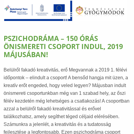
PSZICHODRÁMA – 150 ÓRÁS
ÖNISMERETI CSOPORT INDUL, 2019
MÁJUSÁBAN!
Belülről fakadó kreativitás, erő Megvannak a 2019 1. félévi
időpontok – elindult a csoport! A bensőd hangja mit üzen, a
kreatív erőt engeded, hogy veled legyen? Májusban indult
önismereti csoportunkban még van 1 szabad hely, az őszi
félév kezdetén még lehetséges a csatlakozás! A csoportban
azzal a belülről fakadó kreativitással és erővel
találkozhatsz, amely segíthet téged céljaid elérésében.
Számunkra a jelenlét, a kreativitás és a tudatosság
fejlesztése a legfontosabb. Ezen pszichodráma csoport