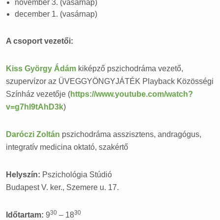
november 3. (vasárnap)
december 1. (vasárnap)
A csoport vezetői:
Kiss György Ádám
kiképző pszichodráma vezető,
szupervízor az ÜVEGGYÖNGYJÁTÉK Playback Közösségi
Színház vezetője (
https://www.youtube.com/watch?
v=g7hl9tAhD3k
)
Daróczi Zoltán
pszichodráma asszisztens, andragógus,
integratív medicina oktató, szakértő
Helyszín:
Pszichológia Stúdió
Budapest V. ker., Szemere u. 17.
30
30
Időtartam:
9
– 18