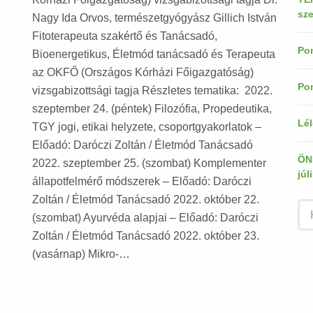
sze
Nagy Ida Orvos, természetgyógyász Gillich István
Fitoterapeuta szakértő és Tanácsadó,
Pon
Bioenergetikus, Életmód tanácsadó és Terapeuta
az OKFŐ (Országos Kórházi Főigazgatóság)
Pon
vizsgabizottsági tagja Részletes tematika: 2022.
szeptember 24. (péntek) Filozófia, Propedeutika,
Lél
TGY jogi, etikai helyzete, csoportgyakorlatok –
Előadó: Daróczi Zoltán / Életmód Tanácsadó
ÖN
2022. szeptember 25. (szombat) Komplementer
júl
állapotfelmérő módszerek – Előadó: Daróczi
Zoltán / Életmód Tanácsadó 2022. október 22.
(szombat) Ayurvéda alapjai – Előadó: Daróczi
Zoltán / Életmód Tanácsadó 2022. október 23.
(vasárnap) Mikro-…