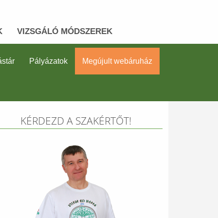
K
VIZSGÁLÓ MÓDSZEREK
stár
Pályázatok
Megújult webáruház
KÉRDEZD A SZAKÉRTŐT!