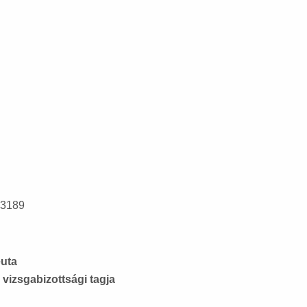
03189
euta
vizsgabizottsági tagja