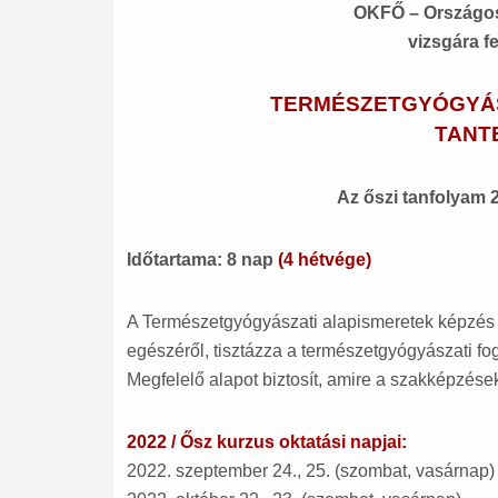
OKFŐ – Országos
vizsgára f
TERMÉSZETGYÓGYÁ
TANT
Az őszi tanfolyam 
Időtartama: 8 nap
(4 hétvége)
A Természetgyógyászati alapismeretek képzés 
egészéről, tisztázza a természetgyógyászati f
Megfelelő alapot biztosít, amire a szakképzéseke
2022 / Ősz kurzus oktatási napjai:
2022. szeptember 24., 25. (szombat, vasárnap)