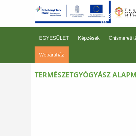
EGYESÜLET
Képzések
Önismereti t
Webáruház
TERMÉSZETGYÓGYÁSZ ALAPM