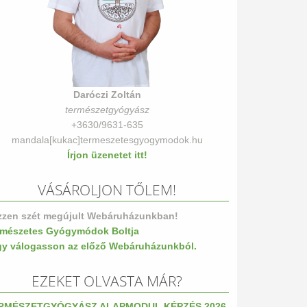
Daróczi Zoltán
természetgyógyász
+3630/9631-635
mandala[kukac]termeszetesgyogymodok.hu
Írjon üzenetet itt!
VÁSÁROLJON TŐLEM!
zzen szét megújult Webáruházunkban!
rmészetes Gyógymódok Boltja
gy válogasson az előző Webáruházunkból.
EZEKET OLVASTA MÁR?
RMÉSZETGYÓGYÁSZ ALAPMODUL KÉPZÉS 2026.