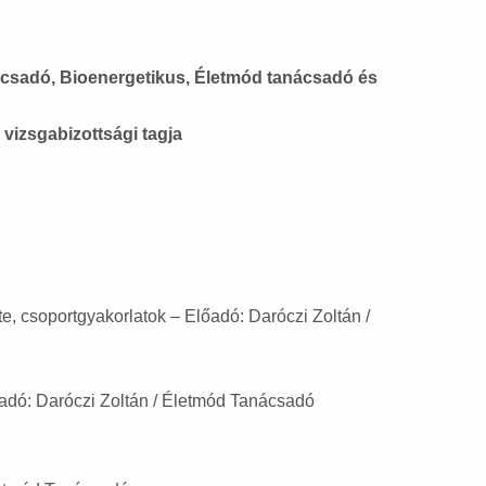
ácsadó, Bioenergetikus, Életmód tanácsadó és
vizsgabizottsági tagja
ete, csoportgyakorlatok – Előadó: Daróczi Zoltán /
adó: Daróczi Zoltán / Életmód Tanácsadó