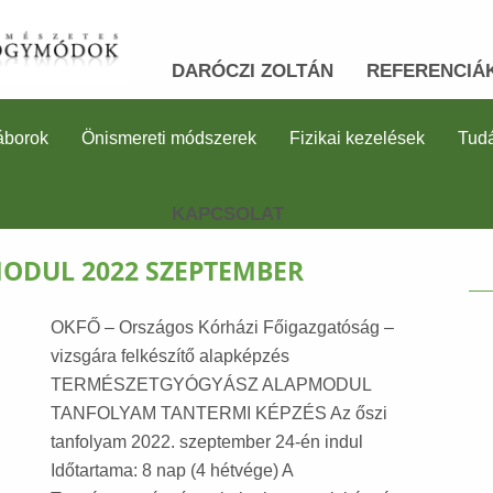
DARÓCZI ZOLTÁN
REFERENCIÁ
áborok
Önismereti módszerek
Fizikai kezelések
Tudá
KAPCSOLAT
ODUL 2022 SZEPTEMBER
OKFŐ – Országos Kórházi Főigazgatóság –
vizsgára felkészítő alapképzés
TERMÉSZETGYÓGYÁSZ ALAPMODUL
TANFOLYAM TANTERMI KÉPZÉS Az őszi
tanfolyam 2022. szeptember 24-én indul
Időtartama: 8 nap (4 hétvége) A