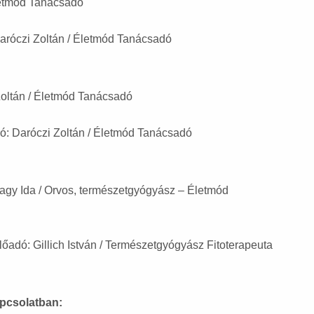
Életmód Tanácsadó
Daróczi Zoltán / Életmód Tanácsadó
 Zoltán / Életmód Tanácsadó
ó: Daróczi Zoltán / Életmód Tanácsadó
agy Ida / Orvos, természetgyógyász – Életmód
lőadó: Gillich István / Természetgyógyász Fitoterapeuta
apcsolatban: