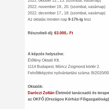
2022. október 22., 23. (szombat, vasárnap)
2022. november 19., 20. (szombat, vasárnap)
2022. december 17., 18. (szombat, vasárnap)
Az oktatás minden nap
9-17h-ig
lesz
Részvételi díj:
63.000,- Ft
A képzés helyszíne:
Élőfény Oktató Kft.
1114 Budapest, Móricz Zsigmond körtér 2.
Felnőttképzési nyilvántartási száma: B/2020/0
Oktatók:
Daróczi Zoltán
Életmód tanácsadó és terap
az OKFŐ (Országos Kórházi Főigazgatóság) 