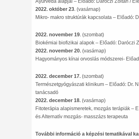
Ayurvéda alapjai – Előadó: Daróczi Zoltán / 
2022. október 23
. (vasárnap)
Mikro- makro struktúrák kapcsolata – Előadó: 
2022. november 19
. (szombat)
Biokémiai biofizikai alapok – Előadó: Daróczi
2022. november 20.
(vasárnap)
Hagyományos kínai orvoslás módszerei- Előad
2022. december 17.
(szombat)
Természetgyógyászati klinikum – Előadó: Dr. N
tanácsadó
2022. december 18.
(vasárnap)
Fitoterápia alapismeretek, mozgás terápiák – E
és Alternatív mozgás- masszázs terapeuta
További információ a képzési tematikával k