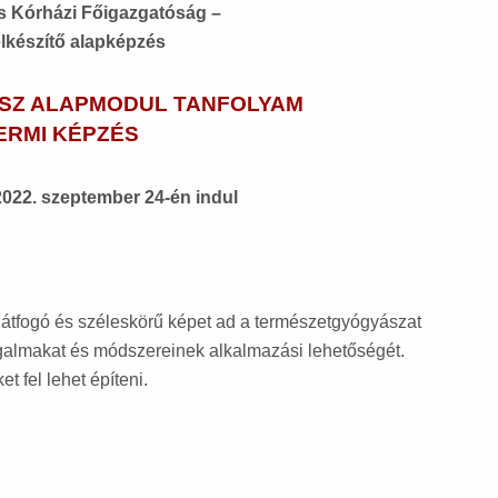
 Kórházi Főigazgatóság –
elkészítő alapképzés
SZ ALAPMODUL TANFOLYAM
ERMI KÉPZÉS
2022. szeptember 24-én indul
átfogó és széleskörű képet ad a természetgyógyászat
ogalmakat és módszereinek alkalmazási lehetőségét.
t fel lehet építeni.