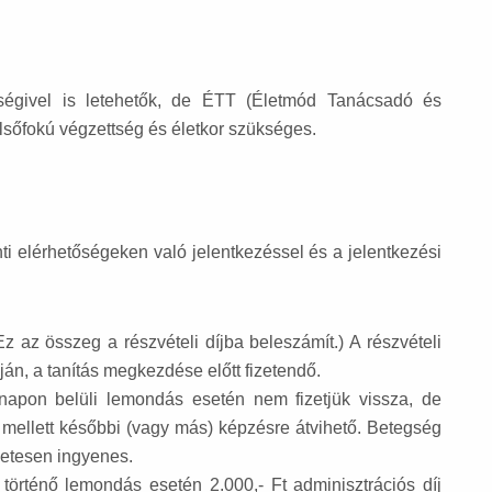
ségivel is letehetők, de ÉTT (Életmód Tanácsadó és
lsőfokú végzettség és életkor szükséges.
ti elérhetőségeken való jelentkezéssel és a
jelentkezési
z az összeg a részvételi díjba beleszámít.) A részvételi
án, a tanítás megkezdése előtt fizetendő.
napon belüli lemondás esetén nem fizetjük vissza, de
e mellett későbbi (vagy más) képzésre átvihető. Betegség
zetesen ingyenes.
örténő lemondás esetén 2.000,- Ft adminisztrációs díj