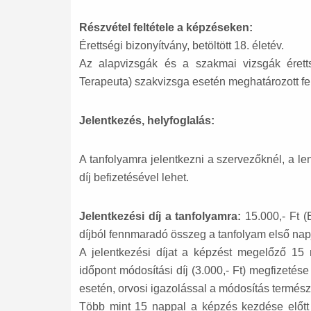
Részvétel feltétele a képzéseken:
Érettségi bizonyítvány, betöltött 18. életév.
Az alapvizsgák és a szakmai vizsgák érett
Terapeuta) szakvizsga esetén meghatározott fe
Jelentkezés, helyfoglalás:
A tanfolyamra jelentkezni
a szervezőknél, a len
díj
befizetésével lehet.
Jelentkezési díj a tanfolyamra:
15.000,- Ft (E
díjból fennmaradó összeg a tanfolyam első napj
A jelentkezési díjat a képzést megelőző 15 
időpont módosítási díj (3.000,- Ft) megfizetés
esetén, orvosi igazolással a módosítás termés
Több mint 15 nappal a képzés kezdése előtt t