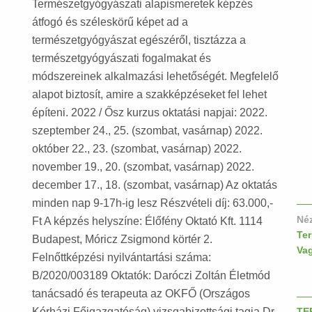
Természetgyógyászati alapismeretek képzés
átfogó és széleskörű képet ad a
természetgyógyászat egészéről, tisztázza a
természetgyógyászati fogalmakat és
módszereinek alkalmazási lehetőségét. Megfelelő
alapot biztosít, amire a szakképzéseket fel lehet
építeni. 2022 / Ősz kurzus oktatási napjai: 2022.
szeptember 24., 25. (szombat, vasárnap) 2022.
október 22., 23. (szombat, vasárnap) 2022.
november 19., 20. (szombat, vasárnap) 2022.
december 17., 18. (szombat, vasárnap) Az oktatás
minden nap 9-17h-ig lesz Részvételi díj: 63.000,-
Né
Ft A képzés helyszíne: Élőfény Oktató Kft. 1114
Te
Budapest, Móricz Zsigmond körtér 2.
Va
Felnőttképzési nyilvántartási száma:
B/2020/003189 Oktatók: Daróczi Zoltán Életmód
tanácsadó és terapeuta az OKFŐ (Országos
Kórházi Főigazgatóság) vizsgabizottsági tagja Dr.
TE