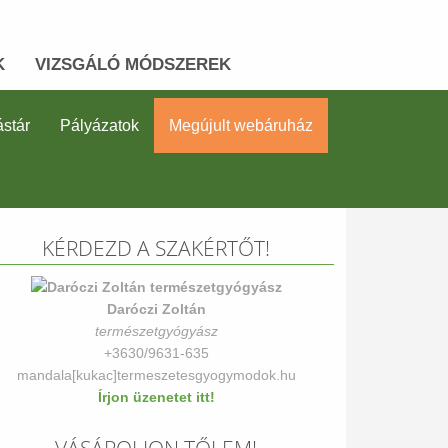
K
VIZSGÁLÓ MÓDSZEREK
stár
Pályázatok
Megújult webáruház
KÉRDEZD A SZAKÉRTŐT!
Daróczi Zoltán
természetgyógyász
+3630/9631-635
mandala[kukac]termeszetesgyogymodok.hu
Írjon üzenetet itt!