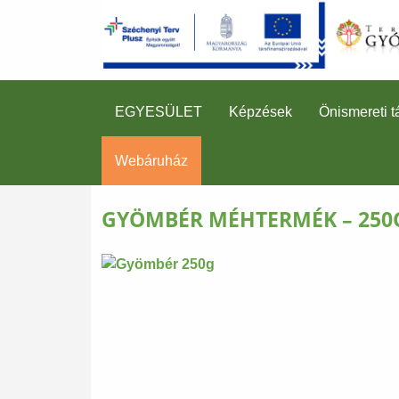
EGYESÜLET
Képzések
Önismereti t
Webáruház
GYÖMBÉR MÉHTERMÉK – 250