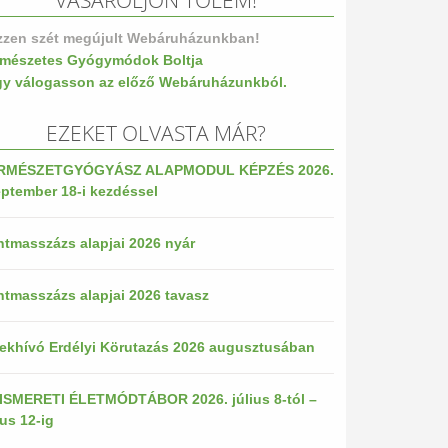
VÁSÁROLJON TŐLEM!
zzen szét megújult Webáruházunkban!
rmészetes Gyógymódok Boltja
gy válogasson az előző Webáruházunkból.
EZEKET OLVASTA MÁR?
RMÉSZETGYÓGYÁSZ ALAPMODUL KÉPZÉS 2026.
ptember 18-i kezdéssel
tmasszázs alapjai 2026 nyár
tmasszázs alapjai 2026 tavasz
ekhívó Erdélyi Körutazás 2026 augusztusában
ISMERETI ÉLETMÓDTÁBOR 2026. július 8-tól –
ius 12-ig