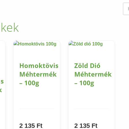
ékek
Homoktövis
Zöld Dió
Méhtermék
Méhtermék
s
– 100g
– 100g
k
2 135
Ft
2 135
Ft