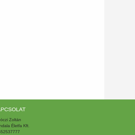
APCSOLAT
óczi Zoltán
dala Életfa Kft.
652537777