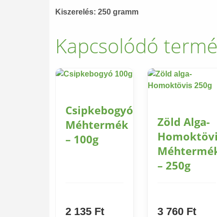
Kiszerelés: 250 gramm
Kapcsolódó term
Csipkebogyó
Zöld Alga-
Méhtermék
Homoktövi
– 100g
Méhtermé
– 250g
2 135
Ft
3 760
Ft