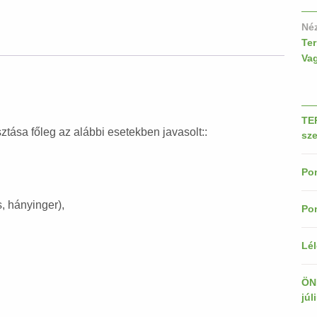
mennyiség
Né
Te
Va
TE
tása főleg az alábbi esetekben javasolt::
sze
Pon
, hányinger),
Pon
Lél
ÖN
júl