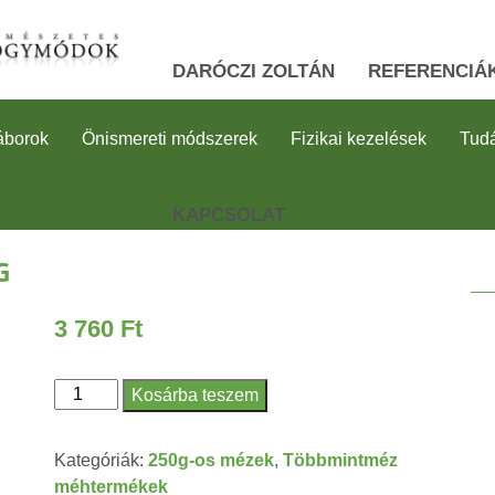
DARÓCZI ZOLTÁN
REFERENCIÁ
áborok
Önismereti módszerek
Fizikai kezelések
Tudá
KAPCSOLAT
G
3 760
Ft
Kosárba teszem
Gyömbér
Méhtermék
Kategóriák:
250g-os mézek
,
Többmintméz
-
méhtermékek
250g