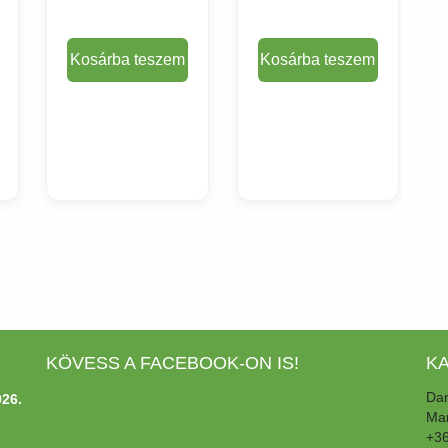
Kosárba teszem
Kosárba teszem
Termék
Termék
adatlapja
adatlapja
KÖVESS A FACEBOOK-ON IS!
K
Dar
26.
Man
+3