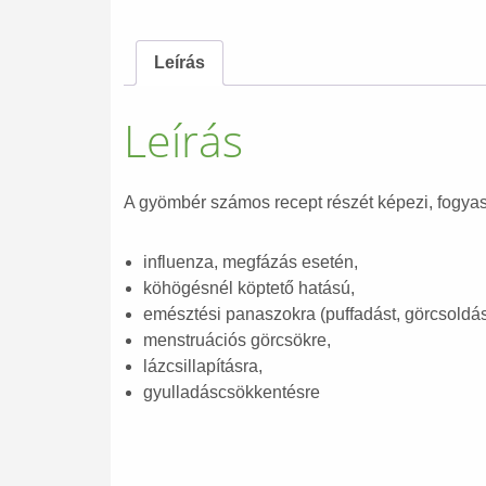
Leírás
Leírás
A gyömbér számos recept részét képezi, fogyasz
influenza, megfázás esetén,
köhögésnél köptető hatású,
emésztési panaszokra (puffadást, görcsoldás
menstruációs görcsökre,
lázcsillapításra,
gyulladáscsökkentésre