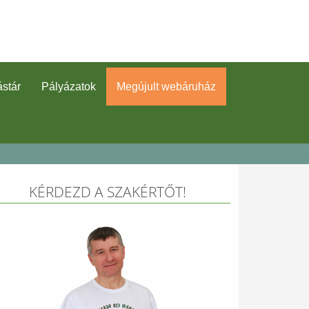
stár
Pályázatok
Megújult webáruház
KÉRDEZD A SZAKÉRTŐT!