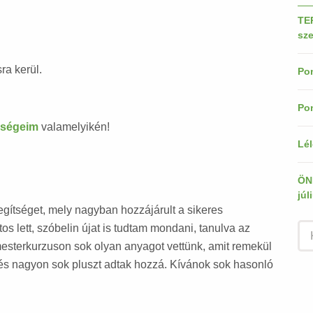
TE
sze
ra kerül.
Pon
Pon
őségeim
valamelyikén!
Lél
ÖN
júl
ítséget, mely nagyban hozzájárult a sikeres
s lett, szóbelin újat is tudtam mondani, tanulva az
 mesterkurzuson sok olyan anyagot vettünk, amit remekül
 és nagyon sok pluszt adtak hozzá. Kívánok sok hasonló