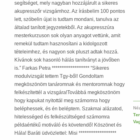
segítséget, mely nagyban hozzájárult a sikeres
akupresszőr vizsgámhoz. Az írásbelim 100 pontos
lett, szóbelin újat is tudtam mondani, tanulva az
általad tanított jegyzetekből. Az akupresszúra
mesterkurzuson sok olyan anyagot vettünk, amit
remekül tudtam hasznosítani a kidolgozott
tételeimhez, és nagyon sok pluszt adtak hozzá.
Kívánok sok hasonló hálás tanítványt a jövőben
is.” Farkas Petra ******************** “Sikeres
modulvizsgát tettem Tgy-ből! Gondoltam
megköszönöm tanáromnak és mentoromnak hogy
felkészítettél a vizsgára!Továbbá megköszönöm
hogy kapukat nyitottál meg számomra hogy
Né
beléphessek, és én beléptem. Szakmai alázatod,
Te
hitelességed és felkészültséged számomra
Va
példaértékű motiváló és követendő! Köszönet és
Hála! Baráti üdvözlettel: Misi ********************