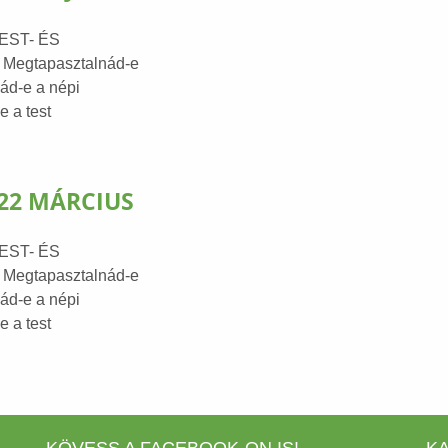
EST- ÉS
egtapasztalnád-e
ád-e a népi
 a test
022 MÁRCIUS
EST- ÉS
egtapasztalnád-e
ád-e a népi
 a test
KÖVESS A FACEBOOK-ON IS!
K