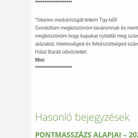
********************
“Sikeres modulvizsgát tettem Tgy-ből!
Gondoltam megköszönöm tanáromnak és mentor
megköszönöm hogy kapukat nyitottál meg szá
alázatod, hitelességed és felkészültséged sz
Hála! Baráti üdvözlettel:
Misi
********************
Hasonló bejegyzések
PONTMASSZÁZS ALAPJAI – 20