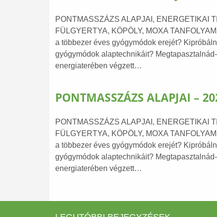
PONTMASSZÁZS ALAPJAI, ENERGETIKAI T
FÜLGYERTYA, KÖPÖLY, MOXA TANFOLYAM M
a többezer éves gyógymódok erejét? Kipróbáln
gyógymódok alaptechnikáit? Megtapasztalnád-e
energiaterében végzett…
PONTMASSZÁZS ALAPJAI – 2
PONTMASSZÁZS ALAPJAI, ENERGETIKAI T
FÜLGYERTYA, KÖPÖLY, MOXA TANFOLYAM M
a többezer éves gyógymódok erejét? Kipróbáln
gyógymódok alaptechnikáit? Megtapasztalnád-e
energiaterében végzett…
LEGUTÓBBI BEJEGYZÉSEK