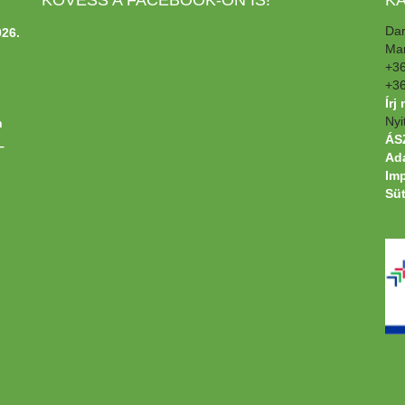
Dar
26.
Man
+3
+3
Írj
Nyi
n
ÁSZ
–
Ada
Im
Süt