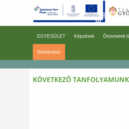
EGYESÜLET
Képzések
Önismereti t
Webáruház
KÖVETKEZŐ TANFOLYAMUNK