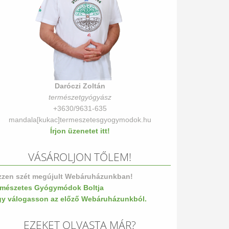
Daróczi Zoltán
természetgyógyász
+3630/9631-635
mandala[kukac]termeszetesgyogymodok.hu
Írjon üzenetet itt!
VÁSÁROLJON TŐLEM!
zzen szét megújult Webáruházunkban!
rmészetes Gyógymódok Boltja
gy válogasson az előző Webáruházunkból.
EZEKET OLVASTA MÁR?