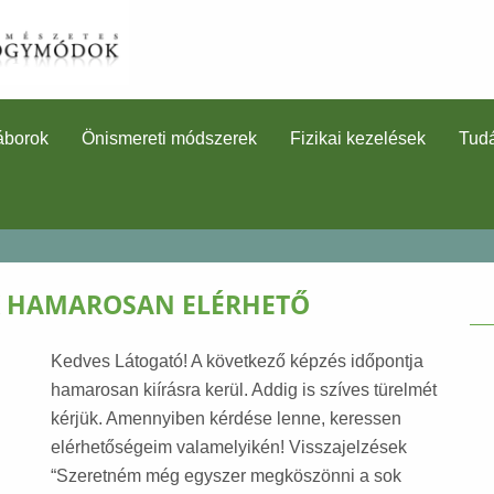
áborok
Önismereti módszerek
Fizikai kezelések
Tudá
 HAMAROSAN ELÉRHETŐ
Kedves Látogató! A következő képzés időpontja
hamarosan kiírásra kerül. Addig is szíves türelmét
kérjük. Amennyiben kérdése lenne, keressen
elérhetőségeim valamelyikén! Visszajelzések
“Szeretném még egyszer megköszönni a sok