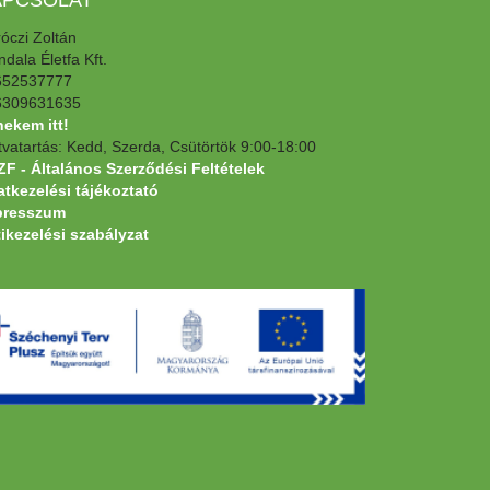
óczi Zoltán
dala Életfa Kft.
652537777
6309631635
 nekem itt!
tvatartás: Kedd, Szerda, Csütörtök 9:00-18:00
F - Általános Szerződési Feltételek
tkezelési tájékoztató
presszum
ikezelési szabályzat