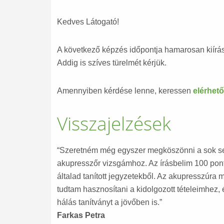
Kedves Látogató!
A következő képzés időpontja hamarosan kiírás
Addig is szíves türelmét kérjük.
Amennyiben kérdése lenne, keressen
elérhet
Visszajelzések
“Szeretném még egyszer megköszönni a sok seg
akupresszőr vizsgámhoz. Az írásbelim 100 ponto
általad tanított jegyzetekből. Az akupresszúra
tudtam hasznosítani a kidolgozott tételeimhez,
hálás tanítványt a jövőben is.”
Farkas Petra