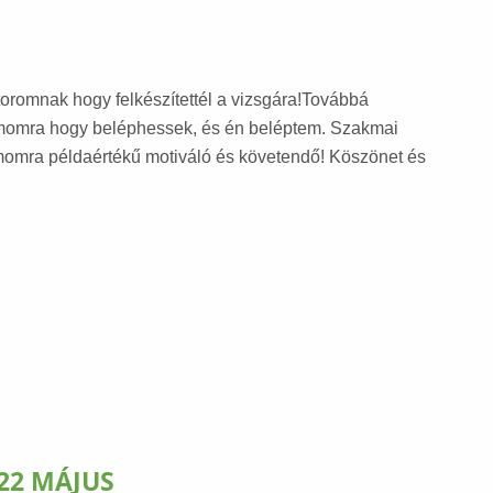
omnak hogy felkészítettél a vizsgára!Továbbá
momra hogy beléphessek, és én beléptem. Szakmai
ámomra példaértékű motiváló és követendő! Köszönet és
22 MÁJUS