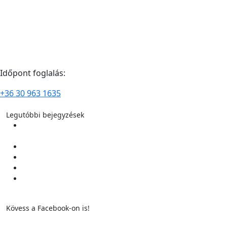
Időpont foglalás:
+36 30 963 1635
Legutóbbi bejegyzések
TERMÉSZETGYÓGYÁSZ ALAPMODUL KÉPZÉS 2026.
szeptember 18-i kezdéssel
Pontmasszázs alapjai 2026 nyár
Pontmasszázs alapjai 2026 tavasz
Lélekhívó Erdélyi Körutazás 2026 augusztusában
ÖNISMERETI ÉLETMÓDTÁBOR 2026. július 8-tól – július 12-
ig
Kövess a Facebook-on is!