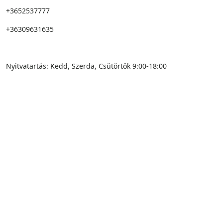
+3652537777
+36309631635
Írj nekem itt!
Nyitvatartás: Kedd, Szerda, Csütörtök 9:00-18:00
ÁSZF - Általános Szerződési Feltételek
Adatkezelési tájékoztató
Impresszum
Sütikezelési szabályzat